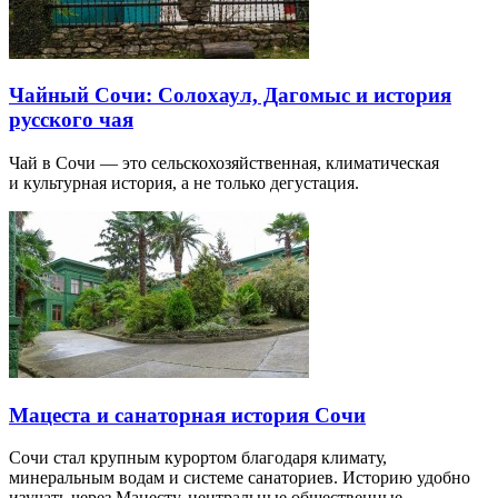
Чайный Сочи: Солохаул, Дагомыс и история
русского чая
Чай в Сочи — это сельскохозяйственная, климатическая
и культурная история, а не только дегустация.
Мацеста и санаторная история Сочи
Сочи стал крупным курортом благодаря климату,
минеральным водам и системе санаториев. Историю удобно
изучать через Мацесту, центральные общественные…