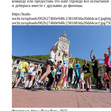
команду или предоставь это нам! Пройди все испытания
и доберись вместе с друзьями до финиша.
https://kuda-
sochi.ru/uploads/002b274b0e948c2381683da20dd4cacf.jpg
htt
sochi.ru/uploads/002b274b0e948c2381683da20dd4cacf.jpg
75
Фестиваль бега «Rosa Run» 2021