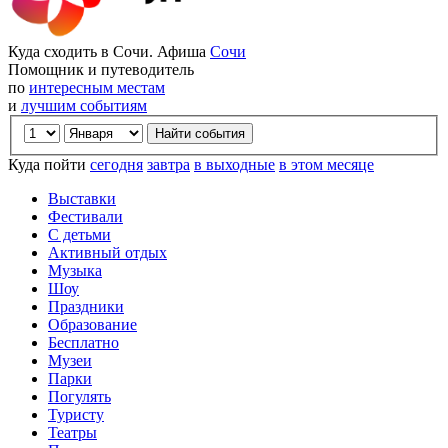
Куда сходить в Сочи. Афиша
Сочи
Помощник и путеводитель
по
интересным местам
и
лучшим событиям
Куда пойти
сегодня
завтра
в выходные
в этом месяце
Выставки
Фестивали
С детьми
Активный отдых
Музыка
Шоу
Праздники
Образование
Бесплатно
Музеи
Парки
Погулять
Туристу
Театры