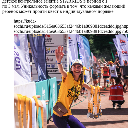
детское контрольное занятие STARKIDS в период с 1
по 3 мая. Уникальность формата в том, что каждый желающий
ребенок может пройти квест в индивидуальном порядке.
https://kuda-
sochi.ru/uploads/515ea63653af2446b1a809381dceaddd.jpg
htt
sochi.ru/uploads/515ea63653af2446b1a809381dceaddd.jpg
75