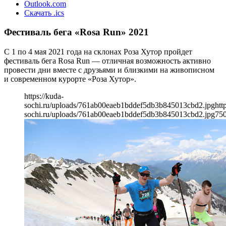
Outlook.com
Скачать .ics
Фестиваль бега «Rosa Run» 2021
С 1 по 4 мая 2021 года на склонах Роза Хутор пройдет
фестиваль бега Rosa Run — отличная возможность активно
провести дни вместе с друзьями и близкими на живописном
и современном курорте «Роза Хутор».
https://kuda-
sochi.ru/uploads/761ab00eaeb1bddef5db3b845013cbd2.jpg
htt
sochi.ru/uploads/761ab00eaeb1bddef5db3b845013cbd2.jpg
75