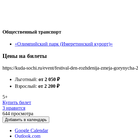
Общественный транспорт
«Олимпийский парк (Имеретинский курорт)»
Цены на билеты
https://kuda-sochi.ru/event/festival-den-rozhdenija-zmeja-gorynycha-
Льготный:
от 2 050
₽
Взрослый:
от 2 200
₽
5+
Купить билет
3 нравится
644
просмотра
Добавить в календарь
Google Calendar
Outlook.com