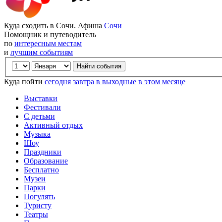
Куда сходить в Сочи. Афиша
Сочи
Помощник и путеводитель
по
интересным местам
и
лучшим событиям
Куда пойти
сегодня
завтра
в выходные
в этом месяце
Выставки
Фестивали
С детьми
Активный отдых
Музыка
Шоу
Праздники
Образование
Бесплатно
Музеи
Парки
Погулять
Туристу
Театры