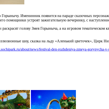
 Горынычу. Именинник появится на параде сказочных персонаже
его помощники устроят зажигательную вечеринку, с наступлени
 раскрасят голову Змея Горыныча, а на игровом тематическом кв
люзионные шоу, сказка на льду «Аленький цветочек», Цирк Ник
.sochipark.ru/about/news/festival-den-rozhdeniya-zmeya-gorynycha-v-