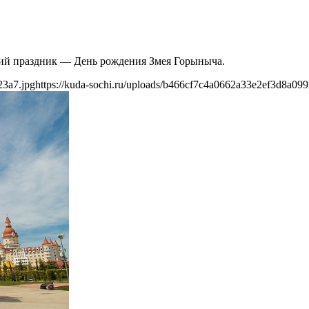
ский праздник — День рождения Змея Горыныча.
23a7.jpg
https://kuda-sochi.ru/uploads/b466cf7c4a0662a33e2ef3d8a099