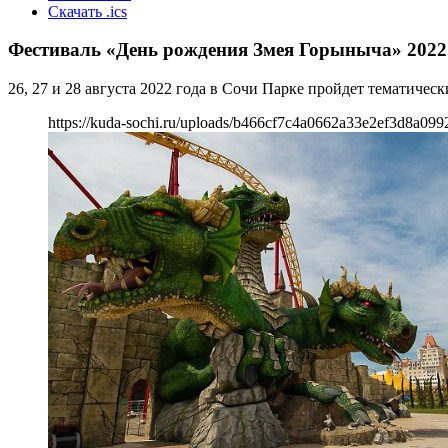
Скачать .ics
Фестиваль «День рождения Змея Горыныча» 2022
26, 27 и 28 августа 2022 года в Сочи Парке пройдет тематиче
https://kuda-sochi.ru/uploads/b466cf7c4a0662a33e2ef3d8a099