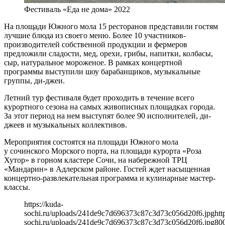
Фестиваль «Еда не дома» 2022
На площади Южного мола 15 ресторанов представили гостям
лучшие блюда из своего меню. Более 10 участников-
производителей собственной продукции и фермеров
предложили сладости, мед, орехи, грибы, напитки, колбасы,
сыр, натуральное мороженое. В рамках концертной
программы выступили шоу барабанщиков, музыкальные
группы, ди-джеи.
Летний тур фестиваля будет проходить в течение всего
курортного сезона на самых живописных площадках города.
За этот период на нем выступят более 90 исполнителей, ди-
джеев и музыкальных коллективов.
Мероприятия состоятся на площади Южного мола
у сочинского Морского порта, на площади курорта «Роза
Хутор» в горном кластере Сочи, на набережной ТРЦ
«Мандарин» в Адлерском районе. Гостей ждет насыщенная
концертно-развлекательная программа и кулинарные мастер-
классы.
https://kuda-
sochi.ru/uploads/241de9c7d696373c87c3d73c056d20f6.jpg
htt
sochi.ru/uploads/241de9c7d696373c87c3d73c056d20f6.jpg
80