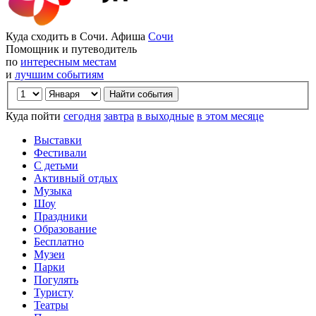
Куда сходить в Сочи. Афиша
Сочи
Помощник и путеводитель
по
интересным местам
и
лучшим событиям
Куда пойти
сегодня
завтра
в выходные
в этом месяце
Выставки
Фестивали
С детьми
Активный отдых
Музыка
Шоу
Праздники
Образование
Бесплатно
Музеи
Парки
Погулять
Туристу
Театры