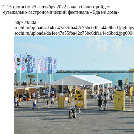
С 15 июня по 25 сентября 2022 года в Сочи пройдет
музыкально-гастрономический фестиваль «Еда не дома».
https://kuda-
sochi.ru/uploads/da4ee47a55fba42c75bc0dfaa44c6bcd.jpg
https
sochi.ru/uploads/da4ee47a55fba42c75bc0dfaa44c6bcd.jpg
600