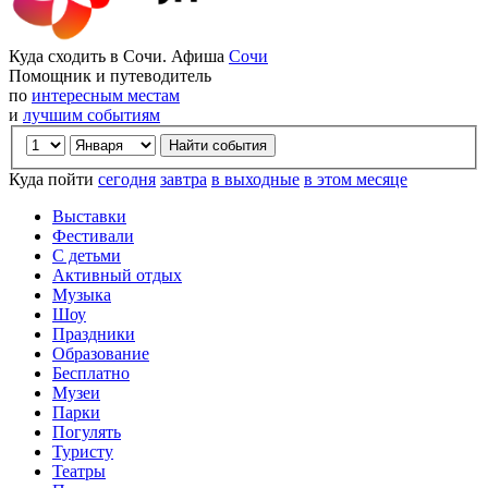
Куда сходить в Сочи. Афиша
Сочи
Помощник и путеводитель
по
интересным местам
и
лучшим событиям
Куда пойти
сегодня
завтра
в выходные
в этом месяце
Выставки
Фестивали
С детьми
Активный отдых
Музыка
Шоу
Праздники
Образование
Бесплатно
Музеи
Парки
Погулять
Туристу
Театры