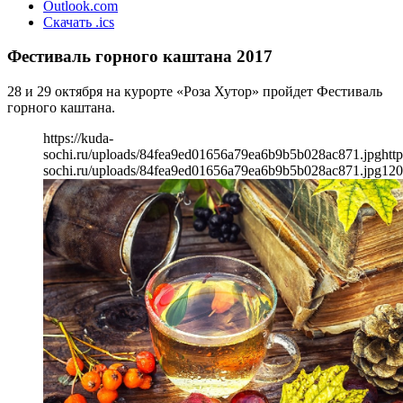
Outlook.com
Скачать .ics
Фестиваль горного каштана 2017
28 и 29 октября на курорте «Роза Хутор» пройдет Фестиваль
горного каштана.
https://kuda-
sochi.ru/uploads/84fea9ed01656a79ea6b9b5b028ac871.jpg
http
sochi.ru/uploads/84fea9ed01656a79ea6b9b5b028ac871.jpg
120