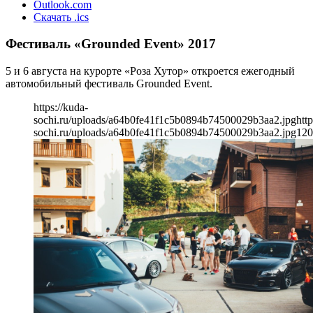
Outlook.com
Скачать .ics
Фестиваль «Grounded Event» 2017
5 и 6 августа на курорте «Роза Хутор» откроется ежегодный
автомобильный фестиваль Grounded Event.
https://kuda-
sochi.ru/uploads/a64b0fe41f1c5b0894b74500029b3aa2.jpg
http
sochi.ru/uploads/a64b0fe41f1c5b0894b74500029b3aa2.jpg
120