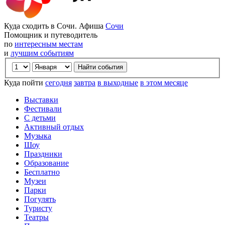
Куда сходить в Сочи. Афиша
Сочи
Помощник и путеводитель
по
интересным местам
и
лучшим событиям
Куда пойти
сегодня
завтра
в выходные
в этом месяце
Выставки
Фестивали
С детьми
Активный отдых
Музыка
Шоу
Праздники
Образование
Бесплатно
Музеи
Парки
Погулять
Туристу
Театры