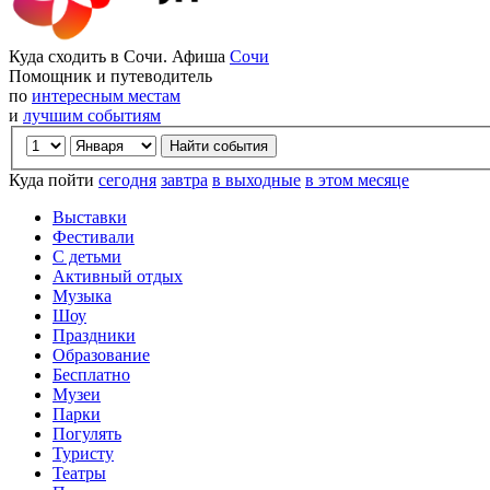
Куда сходить в Сочи. Афиша
Сочи
Помощник и путеводитель
по
интересным местам
и
лучшим событиям
Куда пойти
сегодня
завтра
в выходные
в этом месяце
Выставки
Фестивали
С детьми
Активный отдых
Музыка
Шоу
Праздники
Образование
Бесплатно
Музеи
Парки
Погулять
Туристу
Театры