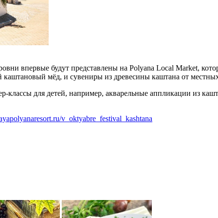
ни впервые будут представлены на Polyana Local Market, котора
 каштановый мёд, и сувениры из древесины каштана от местных
-классы для детей, например, акварельные аппликации из кашта
nayapolyanaresort.ru/v_oktyabre_festival_kashtana