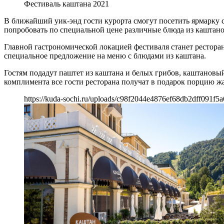
Фестиваль каштана 2021
В ближайший уик-энд гости курорта смогут посетить ярмарку с
попробовать по специальной цене различные блюда из каштано
Главной гастрономической локацией фестиваля станет ресторан 
специальное предложение на меню с блюдами из каштана.
Гостям подадут паштет из каштана и белых грибов, каштанов
комплимента все гости ресторана получат в подарок порцию ж
https://kuda-sochi.ru/uploads/c98f2044e4876ef68db2dff091f5a