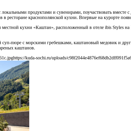
 локальными продуктами и сувенирами, поучаствовать вместе с д
в в ресторане краснополянской кухни. Впервые на курорте появ
местной кухни «Каштан», расположенный в отеле ibis Styles на 
ый суп-пюре с морскими гребешками, каштановый медовик и дру
ареных каштанов.
61c.jpg
https://kuda-sochi.ru/uploads/c98f2044e4876ef68db2dff091f5a