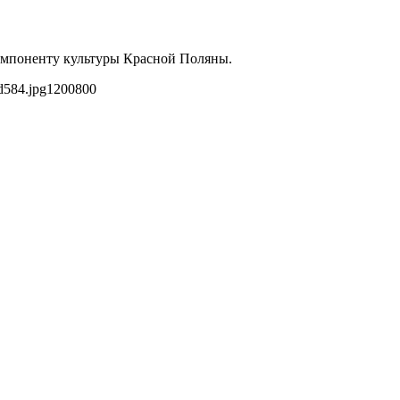
компоненту культуры Красной Поляны.
d584.jpg
1200
800