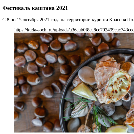
Фестиваль каштана 2021
С 8 по 15 октября 2021 года на территории курорта Красная 
https://kuda-sochi.ru/uploads/a36aab0f8ca8ce792499eac743ce