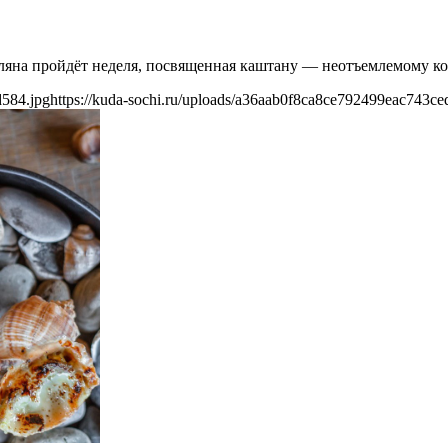
Поляна пройдёт неделя, посвященная каштану — неотъемлемому 
d584.jpg
https://kuda-sochi.ru/uploads/a36aab0f8ca8ce792499eac743ce