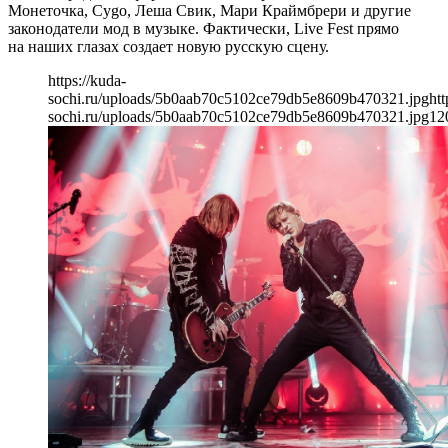
Монеточка, Cygo, Леша Свик, Мари Краймбрери и другие
законодатели мод в музыке. Фактически, Live Fest прямо
на наших глазах создает новую русскую сцену.
https://kuda-
sochi.ru/uploads/5b0aab70c5102ce79db5e8609b470321.jpg
htt
sochi.ru/uploads/5b0aab70c5102ce79db5e8609b470321.jpg
12