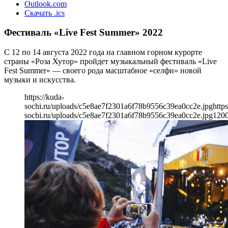
Outlook.com
Скачать .ics
Фестиваль «Live Fest Summer» 2022
С 12 по 14 августа 2022 года на главном горном курорте
страны «Роза Хутор» пройдет музыкальный фестиваль «Live
Fest Summer» — своего рода масштабное «селфи» новой
музыки и искусства.
https://kuda-
sochi.ru/uploads/c5e8ae7f2301a6f78b9556c39ea0cc2e.jpg
https
sochi.ru/uploads/c5e8ae7f2301a6f78b9556c39ea0cc2e.jpg
120