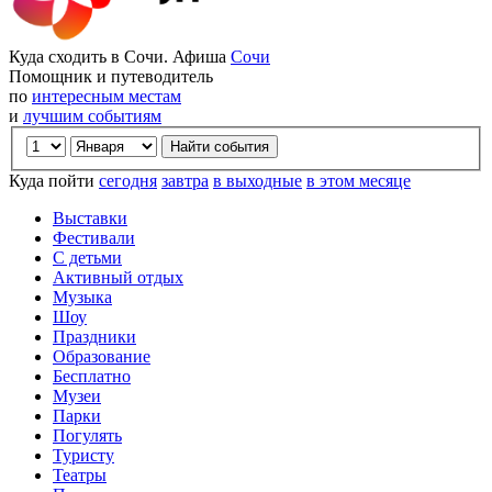
Куда сходить в Сочи. Афиша
Сочи
Помощник и путеводитель
по
интересным местам
и
лучшим событиям
Куда пойти
сегодня
завтра
в выходные
в этом месяце
Выставки
Фестивали
С детьми
Активный отдых
Музыка
Шоу
Праздники
Образование
Бесплатно
Музеи
Парки
Погулять
Туристу
Театры