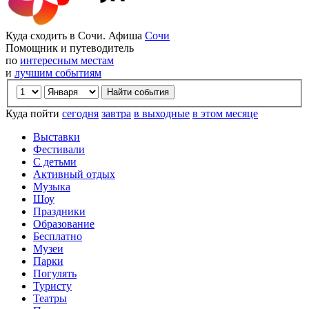
Куда сходить в Сочи. Афиша
Сочи
Помощник и путеводитель
по
интересным местам
и
лучшим событиям
Куда пойти
сегодня
завтра
в выходные
в этом месяце
Выставки
Фестивали
С детьми
Активный отдых
Музыка
Шоу
Праздники
Образование
Бесплатно
Музеи
Парки
Погулять
Туристу
Театры