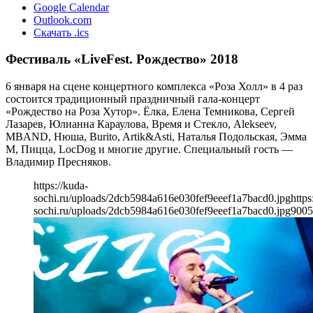
Google Calendar
Outlook.com
Скачать .ics
Фестиваль «LiveFest. Рождество» 2018
6 января на сцене концертного комплекса «Роза Холл» в 4 раз
состоится традиционный праздничный гала-концерт
«Рождество на Роза Хутор». Ёлка, Елена Темникова, Сергей
Лазарев, Юлианна Караулова, Время и Стекло, Alekseev,
MBAND, Нюша, Burito, Artik&Asti, Наталья Подольская, Эмма
М, Пицца, LocDog и многие другие. Специальный гость —
Владимир Пресняков.
https://kuda-
sochi.ru/uploads/2dcb5984a616e030fef9eeef1a7bacd0.jpg
https
sochi.ru/uploads/2dcb5984a616e030fef9eeef1a7bacd0.jpg
900
5