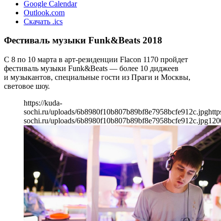
Google Calendar
Outlook.com
Скачать .ics
Фестиваль музыки Funk&Beats 2018
С 8 по 10 марта в арт-резиденции Flacon 1170 пройдет
фестиваль музыки Funk&Beats — более 10 диджеев
и музыкантов, специальные гости из Праги и Москвы,
световое шоу.
https://kuda-
sochi.ru/uploads/6b8980f10b807b89bf8e7958bcfe912c.jpg
http
sochi.ru/uploads/6b8980f10b807b89bf8e7958bcfe912c.jpg
120