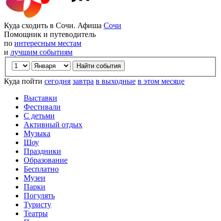
Куда сходить в Сочи. Афиша
Сочи
Помощник и путеводитель
по
интересным местам
и
лучшим событиям
Куда пойти
сегодня
завтра
в выходные
в этом месяце
Выставки
Фестивали
С детьми
Активный отдых
Музыка
Шоу
Праздники
Образование
Бесплатно
Музеи
Парки
Погулять
Туристу
Театры