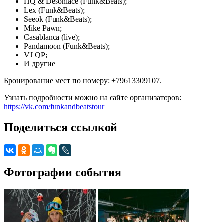
HQ & Desonlace (Funk&Beats);
Lex (Funk&Beats);
Seeok (Funk&Beats);
Mike Pawn;
Casablanca (live);
Pandamoon (Funk&Beats);
VJ QP;
И другие.
Бронирование мест по номеру: +79613309107.
Узнать подробности можно на сайте организаторов:
https://vk.com/funkandbeatstour
Поделиться ссылкой
Фотографии события