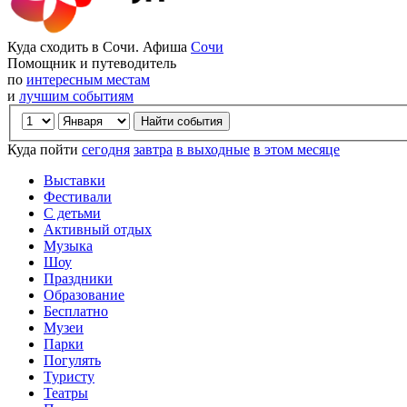
Куда сходить в Сочи. Афиша
Сочи
Помощник и путеводитель
по
интересным местам
и
лучшим событиям
Куда пойти
сегодня
завтра
в выходные
в этом месяце
Выставки
Фестивали
С детьми
Активный отдых
Музыка
Шоу
Праздники
Образование
Бесплатно
Музеи
Парки
Погулять
Туристу
Театры