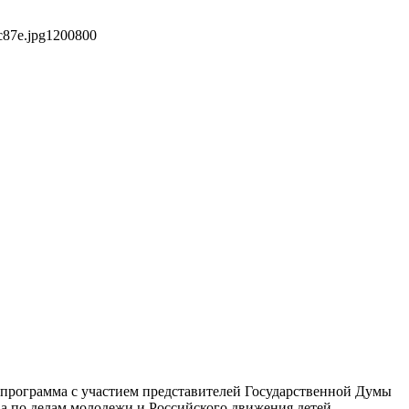
c87e.jpg
1200
800
я программа с участием представителей Государственной Думы
а по делам молодежи и Российского движения детей