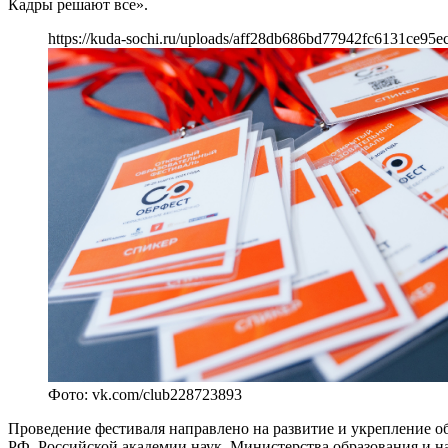
Кадры решают все».
https://kuda-sochi.ru/uploads/aff28db686bd77942fc6131ce95e
Фото: vk.com/club228723893
Проведение фестиваля направлено на развитие и укрепление о
РФ, Российской академии наук, Министерства образования и н