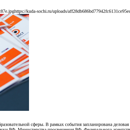
c87e.jpg
https://kuda-sochi.ru/uploads/aff28db686bd77942fc6131ce95e
бразовательной сферы. В рамках события запланирована делова
ауки РФ, Министерства просвещения РФ, Федерального агентств