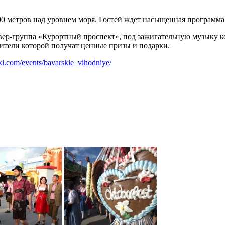
1100 метров над уровнем моря. Гостей ждет насыщенная програм
авер-группа «Курортный проспект», под зажигательную музыку к
едители которой получат ценные призы и подарки.
ski.com/events/bavarskie_vihodniye/