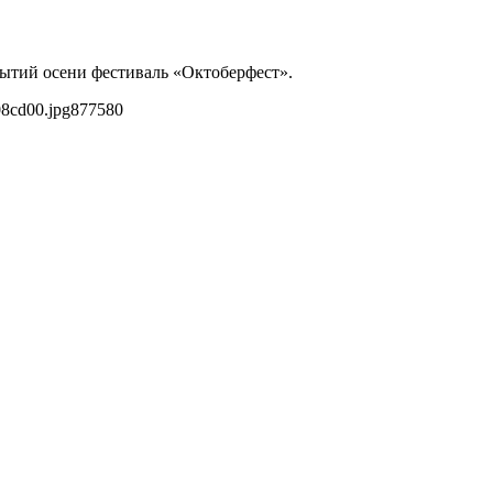
бытий осени фестиваль «Октоберфест».
08cd00.jpg
877
580