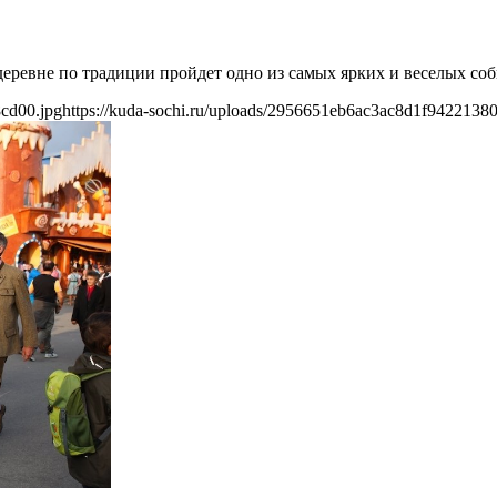
деревне по традиции пройдет одно из самых ярких и веселых со
8cd00.jpg
https://kuda-sochi.ru/uploads/2956651eb6ac3ac8d1f9422138