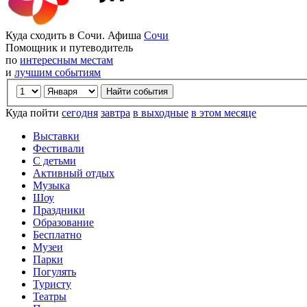
Куда сходить в Сочи. Афиша
Сочи
Помощник и путеводитель
по
интересным местам
и
лучшим событиям
Куда пойти
сегодня
завтра
в выходные
в этом месяце
Выставки
Фестивали
С детьми
Активный отдых
Музыка
Шоу
Праздники
Образование
Бесплатно
Музеи
Парки
Погулять
Туристу
Театры