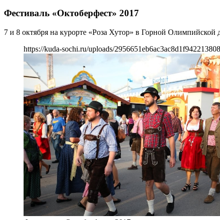
Фестиваль «Октоберфест» 2017
7 и 8 октября на курорте «Роза Хутор» в Горной Олимпийской 
https://kuda-sochi.ru/uploads/2956651eb6ac3ac8d1f94221380