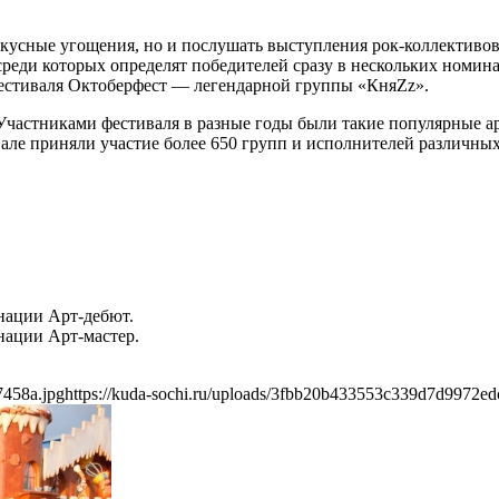
 вкусные угощения, но и послушать выступления рок-коллективо
еди которых определят победителей сразу в нескольких номинац
естиваля Октоберфест — легендарной группы «КняZz».
Участниками фестиваля в разные годы были такие популярные а
ле приняли участие более 650 групп и исполнителей различных 
нации Арт-дебют.
нации Арт-мастер.
7458a.jpg
https://kuda-sochi.ru/uploads/3fbb20b433553c339d7d9972ed