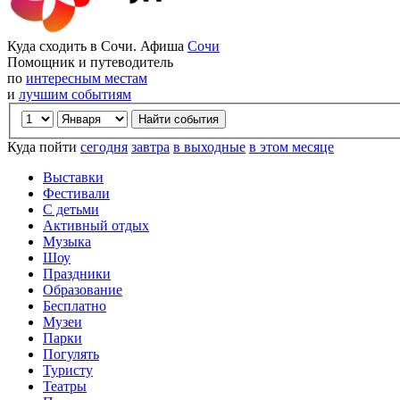
Куда сходить в Сочи. Афиша
Сочи
Помощник и путеводитель
по
интересным местам
и
лучшим событиям
Куда пойти
сегодня
завтра
в выходные
в этом месяце
Выставки
Фестивали
С детьми
Активный отдых
Музыка
Шоу
Праздники
Образование
Бесплатно
Музеи
Парки
Погулять
Туристу
Театры