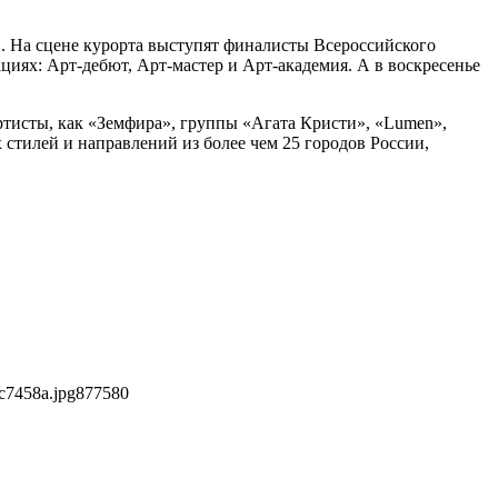
в. На сцене курорта выступят финалисты Всероссийского
иях: Aрт-дебют, Арт-мастер и Арт-академия. А в воскресенье
ртисты, как «Земфира», группы «Агата Кристи», «Lumen»,
стилей и направлений из более чем 25 городов России,
c7458a.jpg
877
580