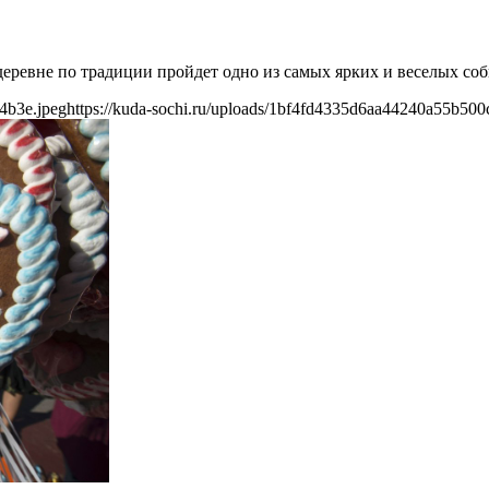
деревне по традиции пройдет одно из самых ярких и веселых со
4b3e.jpeg
https://kuda-sochi.ru/uploads/1bf4fd4335d6aa44240a55b500