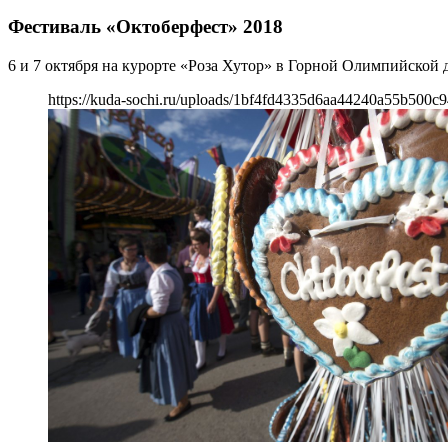
Фестиваль «Октоберфест» 2018
6 и 7 октября на курорте «Роза Хутор» в Горной Олимпийской 
https://kuda-sochi.ru/uploads/1bf4fd4335d6aa44240a55b500c9