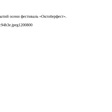
бытий осени фестиваль «Октоберфест».
c94b3e.jpeg
1200
800