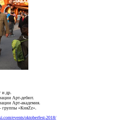
 и др.
нации Арт-дебют.
нации Арт-академия.
— группы «КняZz».
ski.com/events/oktoberfest-2018/