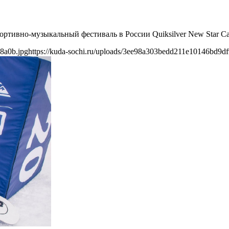
ортивно-музыкальный фестиваль в России Quiksilver New Star C
8a0b.jpg
https://kuda-sochi.ru/uploads/3ee98a303bedd211e10146bd9df