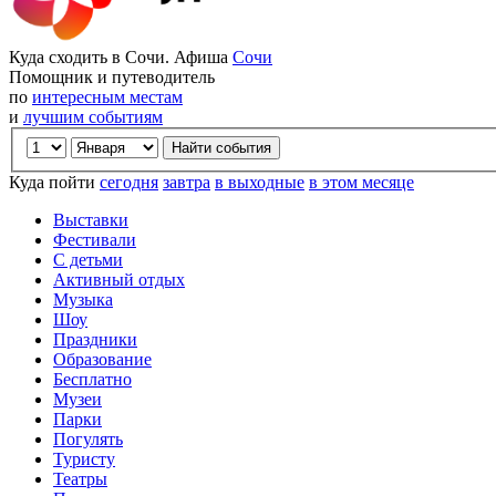
Куда сходить в Сочи. Афиша
Сочи
Помощник и путеводитель
по
интересным местам
и
лучшим событиям
Куда пойти
сегодня
завтра
в выходные
в этом месяце
Выставки
Фестивали
С детьми
Активный отдых
Музыка
Шоу
Праздники
Образование
Бесплатно
Музеи
Парки
Погулять
Туристу
Театры