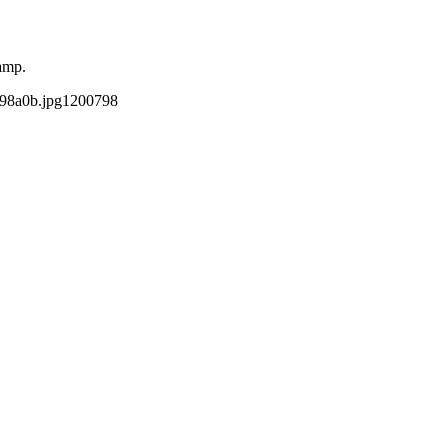
amp.
98a0b.jpg
1200
798