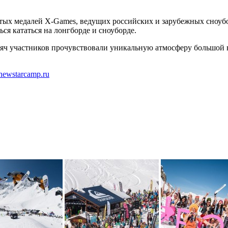
лотых медалей X-Games, ведущих российских и зарубежных сноуб
ся кататься на лонгборде и сноуборде.
яч участников прочувствовали уникальную атмосферу большой веч
newstarcamp.ru