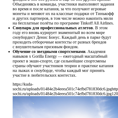
Объединяясь в команды, участники выполняют задания
во время и после катания, за что получают игровые
монеты и меняют их на классные подарки от Тинькофф
и других партнеров, в том числе можно накопить мили
на бесплатные полёты по программе Tinkoff All Airlines.
Сноупарк для профессиональных атлетов
. В этом
году его вновь курирует знаменитый во всем мире
сноубордист Денис Бонус. Каждый день в парке будут
проходить отборочные контесты от разных брендов
с внушительным призовым фондом.
Обучение со звездными спортсменами
. Академия
навыков х Gorilla Energy — ежегодный масштабный
проект в экшн-спорте, где сильнейшие спортсмены
страны обучают участников теории и практике катания
на лыжах и сноуборде, чтобы каждый мог принять
участие в любительских контестах.
https://kuda-
sochi.ru/uploads/01484e2b4eeea501c74efbd781830dc6.jpg
http
sochi.ru/uploads/01484e2b4eeea501c74efbd781830dc6.jpg
120