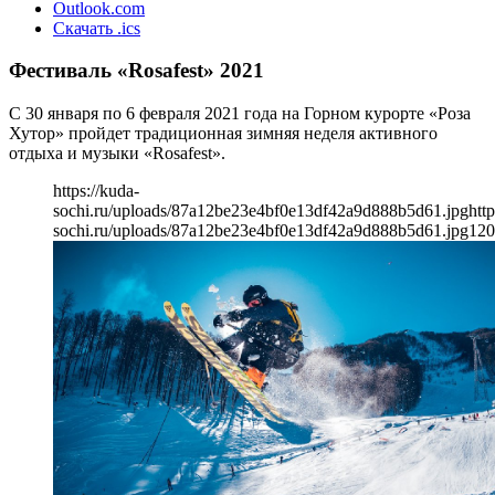
Outlook.com
Скачать .ics
Фестиваль «Rosafest» 2021
С 30 января по 6 февраля 2021 года на Горном курорте «Роза
Хутор» пройдет традиционная зимняя неделя активного
отдыха и музыки «Rosafest».
https://kuda-
sochi.ru/uploads/87a12be23e4bf0e13df42a9d888b5d61.jpg
http
sochi.ru/uploads/87a12be23e4bf0e13df42a9d888b5d61.jpg
120