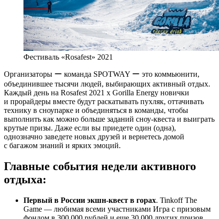
Фестиваль «Rosafest» 2021
Организаторы ー команда SPOTWAY ー это коммьюнити,
объединившее тысячи людей, выбирающих активный отдых.
Каждый день на Rosafest 2021 x Gorilla Energy новички
и прорайдеры вместе будут раскатывать пухляк, оттачивать
технику в сноупарке и объединяться в команды, чтобы
выполнить как можно больше заданий сноу-квеста и выиграть
крутые призы. Даже если вы приедете один (одна),
однозначно заведете новых друзей и вернетесь домой
с багажом знаний и ярких эмоций.
Главные события недели активного
отдыха:
Первый в России экшн-квест в горах
. Tinkoff The
Game — любимая всеми участниками Игра с призовым
фондом в 300 000 рублей и еще 30 000 других призов.