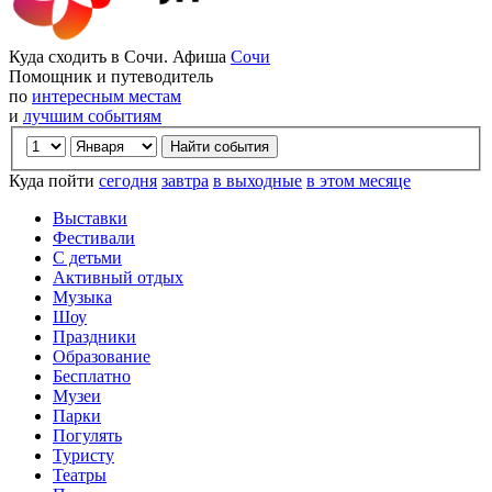
Куда сходить в Сочи. Афиша
Сочи
Помощник и путеводитель
по
интересным местам
и
лучшим событиям
Куда пойти
сегодня
завтра
в выходные
в этом месяце
Выставки
Фестивали
С детьми
Активный отдых
Музыка
Шоу
Праздники
Образование
Бесплатно
Музеи
Парки
Погулять
Туристу
Театры