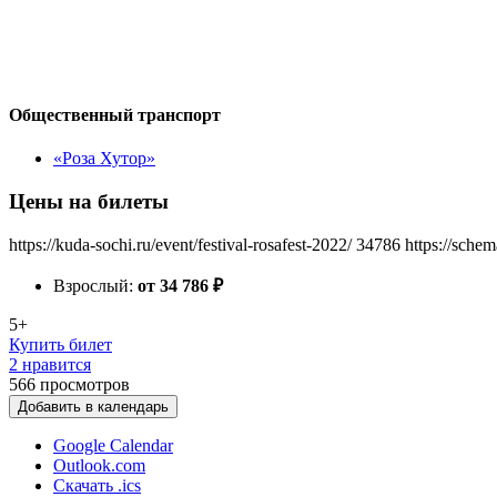
Общественный транспорт
«Роза Хутор»
Цены на билеты
https://kuda-sochi.ru/event/festival-rosafest-2022/
34786
https://sche
Взрослый:
от 34 786
₽
5+
Купить билет
2 нравится
566
просмотров
Добавить в календарь
Google Calendar
Outlook.com
Скачать .ics