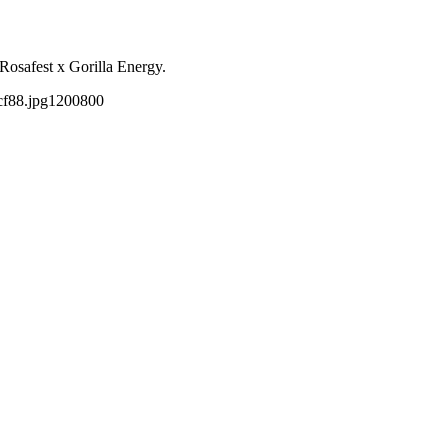
safest x Gorilla Energy.
cf88.jpg
1200
800