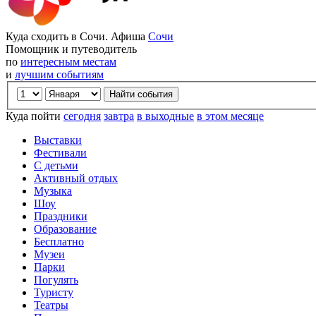
Куда сходить в Сочи. Афиша
Сочи
Помощник и путеводитель
по
интересным местам
и
лучшим событиям
Куда пойти
сегодня
завтра
в выходные
в этом месяце
Выставки
Фестивали
С детьми
Активный отдых
Музыка
Шоу
Праздники
Образование
Бесплатно
Музеи
Парки
Погулять
Туристу
Театры