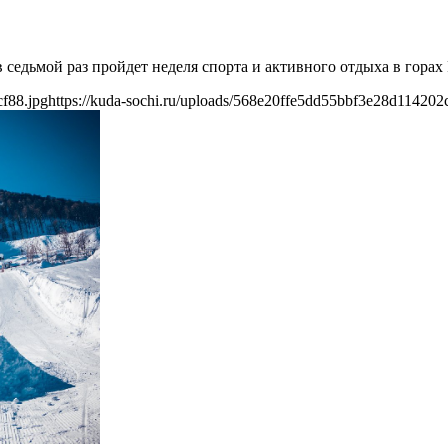
 седьмой раз пройдет неделя спорта и активного отдыха в горах Ro
cf88.jpg
https://kuda-sochi.ru/uploads/568e20ffe5dd55bbf3e28d114202