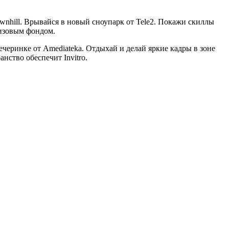
nhill. Врывайся в новый сноупарк от Tele2. Покажи скиллы
призовым фондом.
вечеринке от Amediateka. Отдыхай и делай яркие кадры в зоне
нство обеспечит Invitro.