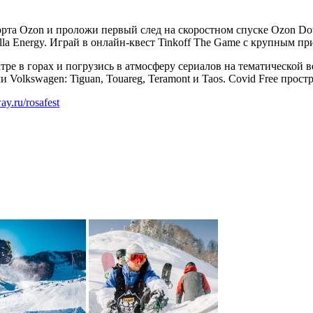
та Ozon и проложи первый след на скоростном спуске Ozon Dow
rilla Energy. Играй в онлайн-квест Tinkoff The Game с крупным 
атре в горах и погрузись в атмосферу сериалов на тематической 
olkswagen: Tiguan, Touareg, Teramont и Taos. Covid Free простра
way.ru/rosafest