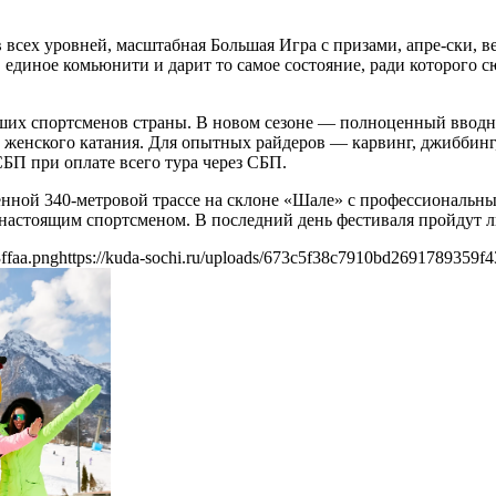
всех уровней, масштабная Большая Игра с призами, апре-ски, в
в единое комьюнити и дарит то самое состояние, ради которого 
ших спортсменов страны. В новом сезоне — полноценный вводны
 женского катания. Для опытных райдеров — карвинг, джиббинг
БП при оплате всего тура через СБП.
нной 340-метровой трассе на склоне «Шале» с профессиональны
 настоящим спортсменом. В последний день фестиваля пройдут 
ffaa.png
https://kuda-sochi.ru/uploads/673c5f38c7910bd2691789359f4