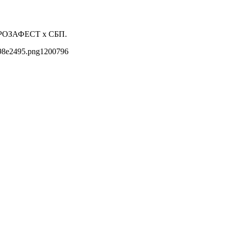
ль РОЗАФЕСТ x СБП.
298e2495.png
1200
796