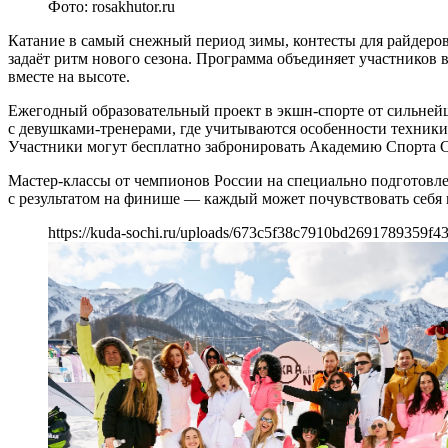
Фото: rosakhutor.ru
Катание в самый снежный период зимы, контесты для райдеров 
задаёт ритм нового сезона. Программа объединяет участников 
вместе на высоте.
Ежегодный образовательный проект в экшн-спорте от сильней
с девушками-тренерами, где учитываются особенности техники
Участники могут бесплатно забронировать Академию Спорта С
Мастер-классы от чемпионов России на специально подготовле
с результатом на финише — каждый может почувствовать себя
https://kuda-sochi.ru/uploads/673c5f38c7910bd2691789359f43