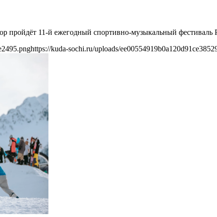
 Хутор пройдёт 11-й ежегодный спортивно-музыкальный фестива
e2495.png
https://kuda-sochi.ru/uploads/ee00554919b0a120d91ce385