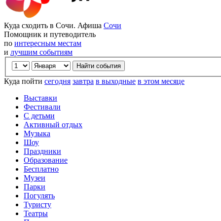
Куда сходить в Сочи. Афиша
Сочи
Помощник и путеводитель
по
интересным местам
и
лучшим событиям
Куда пойти
сегодня
завтра
в выходные
в этом месяце
Выставки
Фестивали
С детьми
Активный отдых
Музыка
Шоу
Праздники
Образование
Бесплатно
Музеи
Парки
Погулять
Туристу
Театры