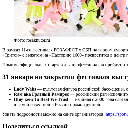
Фото: rosakhutor.ru
В рамках 11-го фестиваля РОЗАФЕСТ х СБП на горном курорте
«Тритон» с выкатом на «Пасторию 1600» превратится в центр 
Помимо официальных стартов для профессионалов пройдут откр
31 января на закрытии фестиваля выст
Lady Waks
— культовая фигура российской басс-сцены, 
Rам aka Грязный Рамирес
— российский рэп-исполните
Шоу-кейс In Beat We Trust
— начиная с 2000 года слога
и самой известной в России промо-группой.
Узнать подробности можно на сайте организаторов:
https://spot
Поделиться ссылкой