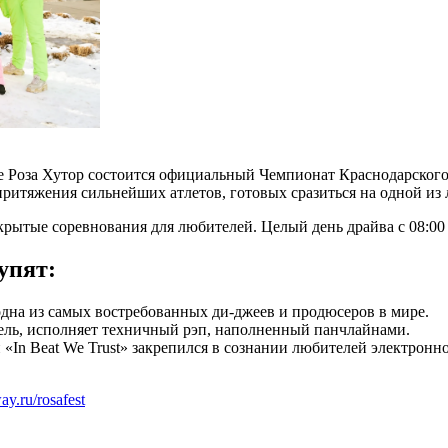
 Роза Хутор состоится официальный Чемпионат Краснодарского 
притяжения сильнейших атлетов, готовых сразиться на одной из
ытые соревнования для любителей. Целый день драйва с 08:00 
упят:
одна из самых востребованных ди-джеев и продюсеров в мире.
ль, исполняет техничный рэп, наполненный панчлайнами.
н «In Beat We Trust» закрепился в сознании любителей электрон
way.ru/rosafest