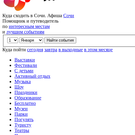
Куда сходить в Сочи. Афиша
Сочи
Помощник и путеводитель
по
интересным местам
и
лучшим событиям
Куда пойти
сегодня
завтра
в выходные
в этом месяце
Выставки
Фестивали
С детьми
Активный отдых
Музыка
Шоу
Праздники
Образование
Бесплатно
Музеи
Парки
Погулять
Туристу
Театры