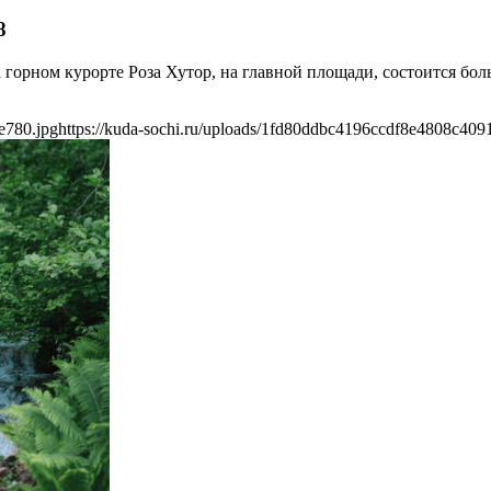
8
а горном курорте Роза Хутор, на главной площади, состоится б
e780.jpg
https://kuda-sochi.ru/uploads/1fd80ddbc4196ccdf8e4808c409