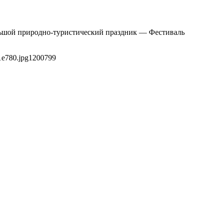
ольшой природно-туристический праздник — Фестиваль
1e780.jpg
1200
799