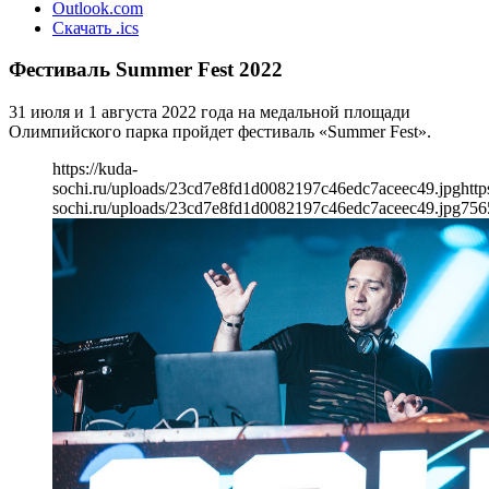
Outlook.com
Скачать .ics
Фестиваль Summer Fest 2022
31 июля и 1 августа 2022 года на медальной площади
Олимпийского парка пройдет фестиваль «Summer Fest».
https://kuda-
sochi.ru/uploads/23cd7e8fd1d0082197c46edc7aceec49.jpg
http
sochi.ru/uploads/23cd7e8fd1d0082197c46edc7aceec49.jpg
756