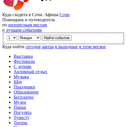
Куда сходить в Сочи. Афиша
Сочи
Помощник и путеводитель
по
интересным местам
и
лучшим событиям
Куда пойти
сегодня
завтра
в выходные
в этом месяце
Выставки
Фестивали
С детьми
Активный отдых
Музыка
Шоу
Праздники
Образование
Бесплатно
Музеи
Парки
Погулять
Туристу
Театры