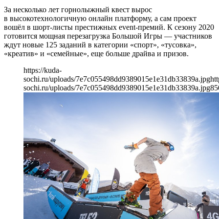
За несколько лет горнолыжный квест вырос
в высокотехнологичную онлайн платформу, а сам проект
вошёл в шорт-листы престижных event-премий. К сезону 2020
готовится мощная перезагрузка Большой Игры — участников
ждут новые 125 заданий в категории «спорт», «тусовка»,
«креатив» и «семейные», еще больше драйва и призов.
https://kuda-
sochi.ru/uploads/7e7c055498dd9389015e1e31db33839a.jpg
htt
sochi.ru/uploads/7e7c055498dd9389015e1e31db33839a.jpg
85