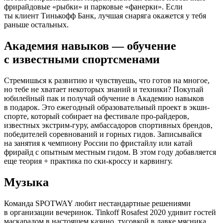
фрирайдовые «рыбки» и парковые «фанерки». Если
ты клиент Тинькофф Банк, лучшая снаряга окажется у тебя
раньше остальных.
Академия навыков — обучение
с известными спортсменами
Cтремишься к развитию и чувствуешь, что готов на многое,
но тебе не хватает некоторых знаний и техники? Покупай
юбилейный пак и получай обучение в Академию навыков
в подарок. Это ежегодный образовательный проект в экшн-
спорте, который собирает на фестивале про-райдеров,
известных экстрим-гуру, амбассадоров спортивных брендов,
победителей соревнований и горных гидов. Записывайся
на занятия к чемпиону России по фристайлу или катай
фрирайд с опытным местным гидом. В этом году добавляется
еще теория + практика по ски-кроссу и карвингу.
Музыка
Команда SPOTWAY любит нестандартные решениями
в организации вечеринок. Tinkoff Rosafest 2020 удивит гостей
маскарадом в настоящем казино, тусовкой в лавке мясника