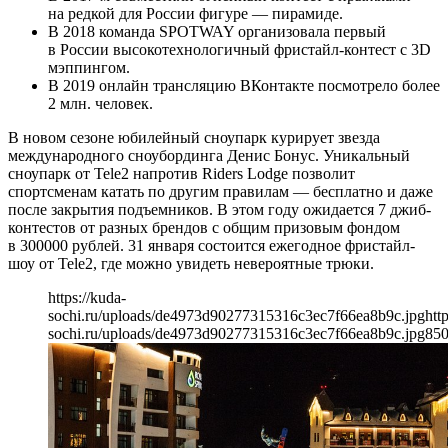
на редкой для России фигуре — пирамиде.
В 2018 команда SPOTWAY организовала первый
в России высокотехнологичный фристайл-контест с 3D
мэппингом.
В 2019 онлайн трансляцию ВКонтакте посмотрело более
2 млн. человек.
В новом сезоне юбилейный сноупарк курирует звезда
международного сноубординга Денис Бонус. Уникальный
сноупарк от Tele2 напротив Riders Lodge позволит
спортсменам катать по другим правилам — бесплатно и даже
после закрытия подъемников. В этом году ожидается 7 джиб-
контестов от разных брендов с общим призовым фондом
в 300000 рублей. 31 января состоится ежегодное фристайл-
шоу от Tele2, где можно увидеть невероятные трюки.
https://kuda-
sochi.ru/uploads/de4973d90277315316c3ec7f66ea8b9c.jpg
htt
sochi.ru/uploads/de4973d90277315316c3ec7f66ea8b9c.jpg
85