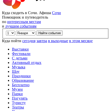
Куда сходить в Сочи. Афиша
Сочи
Помощник и путеводитель
по
интересным местам
и
лучшим событиям
Куда пойти
сегодня
завтра
в выходные
в этом месяце
Выставки
Фестивали
С детьми
Активный отдых
Музыка
Шоу
Праздники
Образование
Бесплатно
Музеи
Парки
Погулять
Туристу
Театры