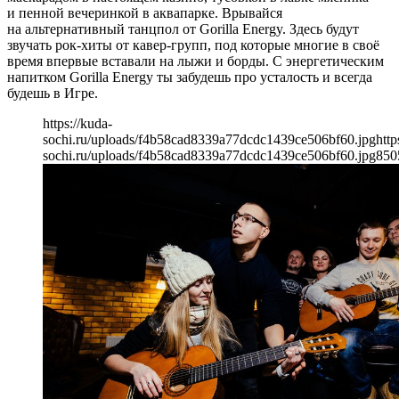
и пенной вечеринкой в аквапарке. Врывайся
на альтернативный танцпол от Gorilla Energy. Здесь будут
звучать рок-хиты от кавер-групп, под которые многие в своё
время впервые вставали на лыжи и борды. С энергетическим
напитком Gorilla Energy ты забудешь про усталость и всегда
будешь в Игре.
https://kuda-
sochi.ru/uploads/f4b58cad8339a77dcdc1439ce506bf60.jpg
http
sochi.ru/uploads/f4b58cad8339a77dcdc1439ce506bf60.jpg
850