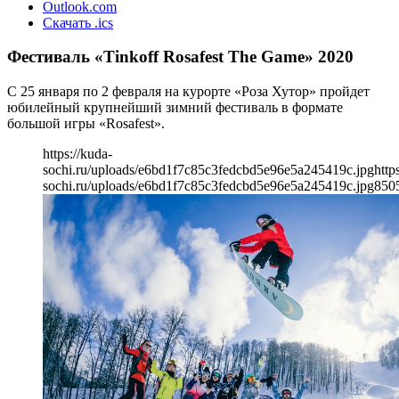
Outlook.com
Скачать .ics
Фестиваль «Tinkoff Rosafest The Game» 2020
С 25 января по 2 февраля на курорте «Роза Хутор» пройдет
юбилейный крупнейший зимний фестиваль в формате
большой игры «Rosafest».
https://kuda-
sochi.ru/uploads/e6bd1f7c85c3fedcbd5e96e5a245419c.jpg
http
sochi.ru/uploads/e6bd1f7c85c3fedcbd5e96e5a245419c.jpg
850