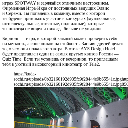
играх SPOTWAY и заряжайся отличным настроением.
Фирменная Игра-Икра от постоянных ведущих Элвис
и Серёжи. Ты попадешь в команду, вместе с которой
ты будешь принимать участие в конкурсах (музыкальные,
интеллектуальные, отвязные, подвижные), которые
ты никогда не видел и никогда больше не увидишь.
Бирпонг — игра, в которой каждый может проверить себя
на меткость, а соперников на стойкость. Заставь друзей делать
то, о чем они пожалеют завтра. В отеле AYS Design Hotel
будет представлен один из самых крутых квизов России —
Quiz Time. Если ты устанешь от вечеринок, то приглашаем
тебя в уютный высокогорный кинотеатр от Tele2.
https://kuda-
sochi.ru/uploads/0b32160192d935fc9f28444e9b65541c.jpg
htt
sochi.ru/uploads/0b32160192d935fc9f28444e9b65541c.jpg
85