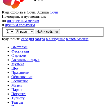
Куда сходить в Сочи. Афиша
Сочи
Помощник и путеводитель
по
интересным местам
и
лучшим событиям
Куда пойти
сегодня
завтра
в выходные
в этом месяце
Выставки
Фестивали
С детьми
Активный отдых
Музыка
Шоу
Праздники
Образование
Бесплатно
Музеи
Парки
Погулять
Туристу
Театры