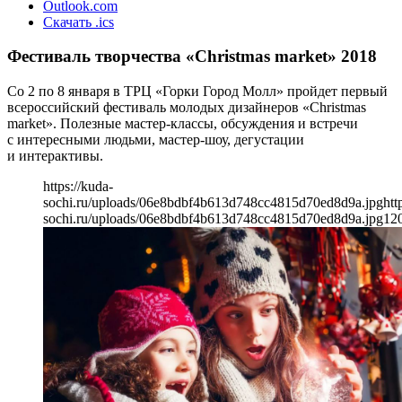
Outlook.com
Скачать .ics
Фестиваль творчества «Christmas market» 2018
Со 2 по 8 января в ТРЦ «Горки Город Молл» пройдет первый
всероссийский фестиваль молодых дизайнеров «Christmas
market». Полезные мастер-классы, обсуждения и встречи
с интересными людьми, мастер-шоу, дегустации
и интерактивы.
https://kuda-
sochi.ru/uploads/06e8bdbf4b613d748cc4815d70ed8d9a.jpg
htt
sochi.ru/uploads/06e8bdbf4b613d748cc4815d70ed8d9a.jpg
12