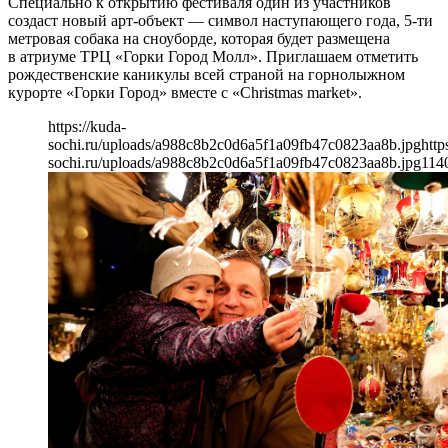
Специально к открытию фестиваля один из участников
создаст новый арт-объект — символ наступающего года, 5-ти
метровая собака на сноуборде, которая будет размещена
в атриуме ТРЦ «Горки Город Молл». Приглашаем отметить
рождественские каникулы всей страной на горнолыжном
курорте «Горки Город» вместе с «Christmas market».
https://kuda-
sochi.ru/uploads/a988c8b2c0d6a5f1a09fb47c0823aa8b.jpg
http
sochi.ru/uploads/a988c8b2c0d6a5f1a09fb47c0823aa8b.jpg
114