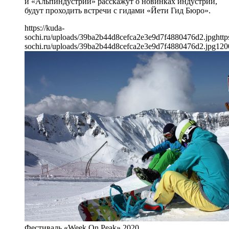
и «Альпиндустрии» расскажут о новинках индустрии,
будут проходить встречи с гидами «Йети Гид Бюро».
https://kuda-
sochi.ru/uploads/39ba2b44d8cefca2e3e9d7f4880476d2.jpg
http
sochi.ru/uploads/39ba2b44d8cefca2e3e9d7f4880476d2.jpg
120
Фестиваль «Week On Peak» 2020