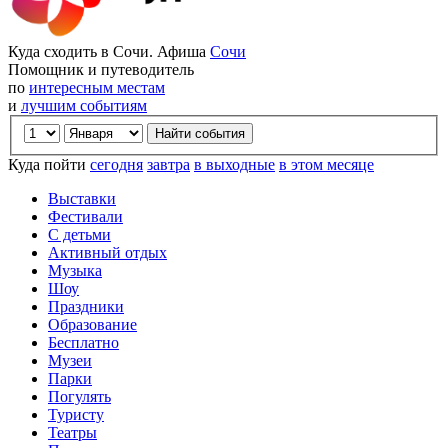
Куда сходить в Сочи. Афиша
Сочи
Помощник и путеводитель
по
интересным местам
и
лучшим событиям
Куда пойти
сегодня
завтра
в выходные
в этом месяце
Выставки
Фестивали
С детьми
Активный отдых
Музыка
Шоу
Праздники
Образование
Бесплатно
Музеи
Парки
Погулять
Туристу
Театры