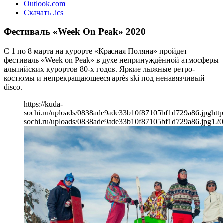
Outlook.com
Скачать .ics
Фестиваль «Week On Peak» 2020
С 1 по 8 марта на курорте «Красная Поляна» пройдет
фестиваль «Week on Peak» в духе непринуждённой атмосферы
альпийских курортов 80-х годов. Яркие лыжные ретро-
костюмы и непрекращающееся après ski под ненавязчивый
disco.
https://kuda-
sochi.ru/uploads/0838ade9ade33b10f87105bf1d729a86.jpg
http
sochi.ru/uploads/0838ade9ade33b10f87105bf1d729a86.jpg
120