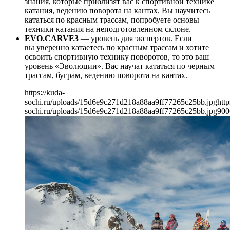
знания, которые приблизят вас к спортивной технике
катания, ведению поворота на кантах. Вы научитесь
кататься по красным трассам, попробуете основы
техники катания на неподготовленном склоне.
EVO.CARVE3
— уровень для экспертов. Если
вы уверенно катаетесь по красным трассам и хотите
освоить спортивную технику поворотов, то это ваш
уровень «Эволюции». Вас научат кататься по черным
трассам, буграм, ведению поворота на кантах.
https://kuda-
sochi.ru/uploads/15d6e9c271d218a88aa9ff77265c25bb.jpg
http
sochi.ru/uploads/15d6e9c271d218a88aa9ff77265c25bb.jpg
900