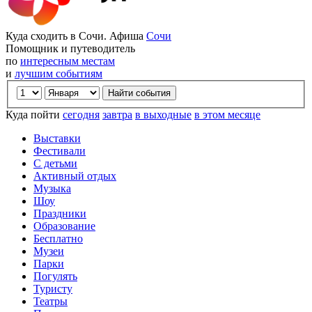
Куда сходить в Сочи. Афиша
Сочи
Помощник и путеводитель
по
интересным местам
и
лучшим событиям
Куда пойти
сегодня
завтра
в выходные
в этом месяце
Выставки
Фестивали
С детьми
Активный отдых
Музыка
Шоу
Праздники
Образование
Бесплатно
Музеи
Парки
Погулять
Туристу
Театры