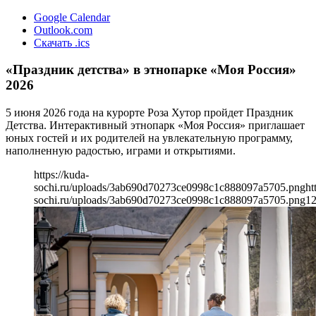
Google Calendar
Outlook.com
Скачать .ics
«Праздник детства» в этнопарке «Моя Россия»
2026
5 июня 2026 года на курорте Роза Хутор пройдет Праздник
Детства. Интерактивный этнопарк «Моя Россия» приглашает
юных гостей и их родителей на увлекательную программу,
наполненную радостью, играми и открытиями.
https://kuda-
sochi.ru/uploads/3ab690d70273ce0998c1c888097a5705.png
ht
sochi.ru/uploads/3ab690d70273ce0998c1c888097a5705.png
1