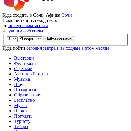
Куда сходить в Сочи. Афиша
Сочи
Помощник и путеводитель
по
интересным местам
и
лучшим событиям
Куда пойти
сегодня
завтра
в выходные
в этом месяце
Выставки
Фестивали
С детьми
Активный отдых
Музыка
Шоу
Праздники
Образование
Бесплатно
Музеи
Парки
Погулять
Туристу
Театры