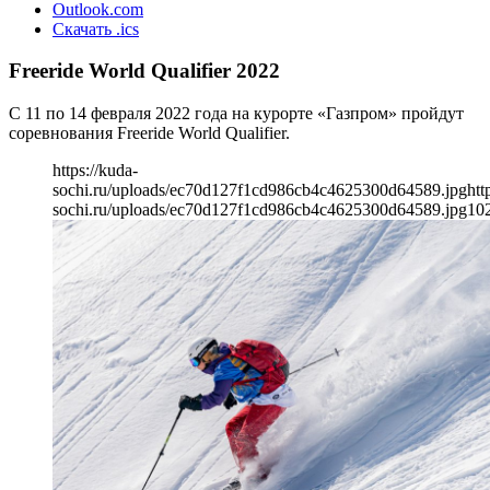
Outlook.com
Скачать .ics
Freeride World Qualifier 2022
С 11 по 14 февраля 2022 года на курорте «Газпром» пройдут
соревнования Freeride World Qualifier.
https://kuda-
sochi.ru/uploads/ec70d127f1cd986cb4c4625300d64589.jpg
htt
sochi.ru/uploads/ec70d127f1cd986cb4c4625300d64589.jpg
10