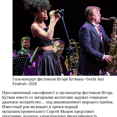
Гала-концерт фестиваля Игоря Бутмана «Sochi Jazz
Festival» 2020
Прославленный саксофонист и организатор фестиваля Игорь
Бутман вместе со звёздными коллегами задумал очередное
джазовое волшебство… под аккомпанемент морского прибоя.
Известный рок-музыкант и превосходный
мультиинструменталист Сергей Мазаев представит
программу, которую характеризуют философичность,