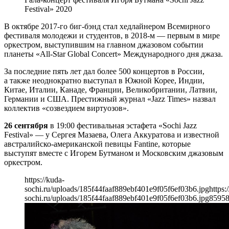
Festival» 2020
В октябре 2017-го биг-бэнд стал хедлайнером Всемирного
фестиваля молодежи и студентов, в 2018-м — первым в мире
оркестром, выступившим на главном джазовом событии
планеты «All-Star Global Concert» Международного дня джаза.
За последние пять лет дал более 500 концертов в России,
а также неоднократно выступал в Южной Корее, Индии,
Китае, Италии, Канаде, Франции, Великобритании, Латвии,
Германии и США. Престижный журнал «Jazz Times» назвал
коллектив «созвездием виртуозов».
26 сентября
в 19:00 фестивальная эстафета «Sochi Jazz
Festival» — у Сергея Мазаева, Олега Аккуратова и известной
австралийско-американской певицы Fantine, которые
выступят вместе с Игорем Бутманом и Московским джазовым
оркестром.
https://kuda-
sochi.ru/uploads/185f44faaf889ebf401e9f05f6ef03b6.jpg
https:
sochi.ru/uploads/185f44faaf889ebf401e9f05f6ef03b6.jpg
859
5