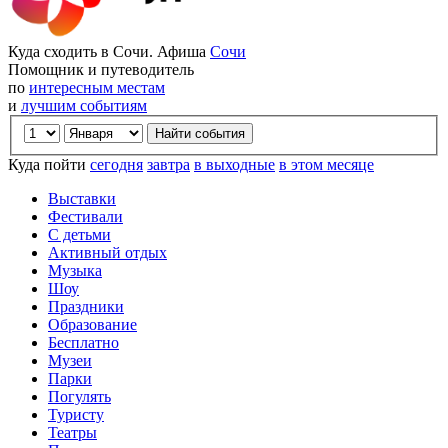
Куда сходить в Сочи. Афиша
Сочи
Помощник и путеводитель
по
интересным местам
и
лучшим событиям
Куда пойти
сегодня
завтра
в выходные
в этом месяце
Выставки
Фестивали
С детьми
Активный отдых
Музыка
Шоу
Праздники
Образование
Бесплатно
Музеи
Парки
Погулять
Туристу
Театры