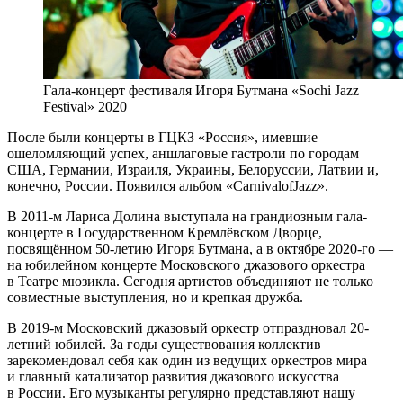
Гала-концерт фестиваля Игоря Бутмана «Sochi Jazz
Festival» 2020
После были концерты в ГЦКЗ «Россия», имевшие
ошеломляющий успех, аншлаговые гастроли по городам
США, Германии, Израиля, Украины, Белоруссии, Латвии и,
конечно, России. Появился альбом «CarnivalofJazz».
В 2011-м Лариса Долина выступала на грандиозным гала-
концерте в Государственном Кремлёвском Дворце,
посвящённом 50-летию Игоря Бутмана, а в октябре 2020-го —
на юбилейном концерте Московского джазового оркестра
в Театре мюзикла. Сегодня артистов объединяют не только
совместные выступления, но и крепкая дружба.
В 2019-м Московский джазовый оркестр отпраздновал 20-
летний юбилей. За годы существования коллектив
зарекомендовал себя как один из ведущих оркестров мира
и главный катализатор развития джазового искусства
в России. Его музыканты регулярно представляют нашу