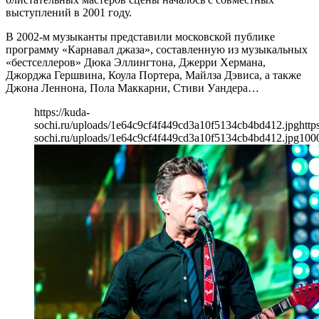
выступлений в 2001 году.
В 2002-м музыканты представили московской публике
программу «Карнавал джаза», составленную из музыкальных
«бестселлеров» Дюка Эллингтона, Джерри Хермана,
Джорджа Гершвина, Коула Портера, Майлза Дэвиса, а также
Джона Леннона, Пола Маккарни, Стиви Уандера…
https://kuda-
sochi.ru/uploads/1e64c9cf4f449cd3a10f5134cb4bd412.jpg
http
sochi.ru/uploads/1e64c9cf4f449cd3a10f5134cb4bd412.jpg
100