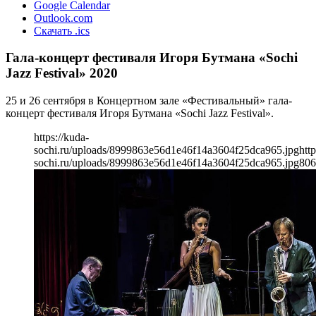
Google Calendar
Outlook.com
Скачать .ics
Гала-концерт фестиваля Игоря Бутмана «Sochi
Jazz Festival» 2020
25 и 26 сентября в Концертном зале «Фестивальный» гала-
концерт фестиваля Игоря Бутмана «Sochi Jazz Festival».
https://kuda-
sochi.ru/uploads/8999863e56d1e46f14a3604f25dca965.jpg
http
sochi.ru/uploads/8999863e56d1e46f14a3604f25dca965.jpg
806