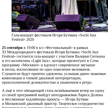
Гала-концерт фестиваля Игоря Бутмана «Sochi Jazz
Festival» 2020
25 сентября
в 19:00 в к/з «Фестивальный» в рамках
XI Международного фестиваля Игоря Бутмана «Sochi Jazz
Festival» состоится гала-концерт с участием Валерия Сюткина
и его коллектива «Light Jazz», которые презентуют в Сочи
программу «Москвич» и вдохнут современное звучание
в песни, воспитавшие не одно поколение меломанов.
Слушатели будут приятно удивлены, услышав давно знакомые
композиции в тонкой джазовой интерпретации,
преисполненной деликатностью и уважением к ретро.
А ещё в этот обещающий стать незабываемым вечер на сцену
со своей программой выйдут неподражаемая Лариса Долина
и бессменные хедлайнеры проекта — Игорь Бутман
и Московский джазовый оркестр. Творческое сотрудничество
блистательных мастеров сцены началось с совместных