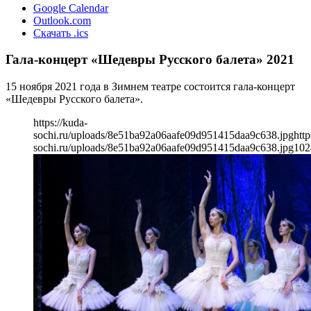
Google Calendar
Outlook.com
Скачать .ics
Гала-концерт «Шедевры Русского балета» 2021
15 ноября 2021 года в Зимнем театре состоится гала-концерт
«Шедевры Русского балета».
https://kuda-
sochi.ru/uploads/8e51ba92a06aafe09d951415daa9c638.jpg
http
sochi.ru/uploads/8e51ba92a06aafe09d951415daa9c638.jpg
102