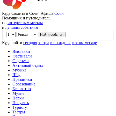
Куда сходить в Сочи. Афиша
Сочи
Помощник и путеводитель
по
интересным местам
и
лучшим событиям
Куда пойти
сегодня
завтра
в выходные
в этом месяце
Выставки
Фестивали
С детьми
Активный отдых
Музыка
Шоу
Праздники
Образование
Бесплатно
Музеи
Парки
Погулять
Туристу
Театры