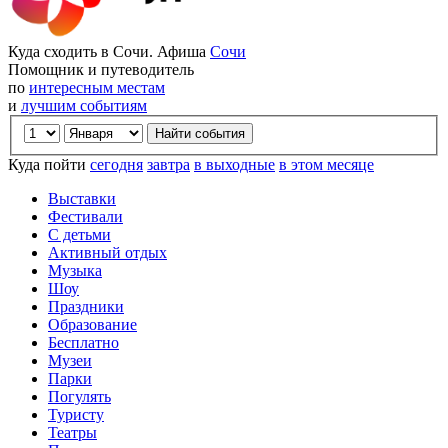
Куда сходить в Сочи. Афиша
Сочи
Помощник и путеводитель
по
интересным местам
и
лучшим событиям
Куда пойти
сегодня
завтра
в выходные
в этом месяце
Выставки
Фестивали
С детьми
Активный отдых
Музыка
Шоу
Праздники
Образование
Бесплатно
Музеи
Парки
Погулять
Туристу
Театры