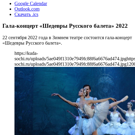
Google Calendar
Outlook.com
Скачать .ics
Гала-концерт «Шедевры Русского балета» 2022
22 сентября 2022 года в Зимнем театре состоится гала-концерт
«Шедевры Русского балета».
https://kuda-
sochi.ru/uploads/5ae049f1310e7949fc88f6a6676ad474.jpg
http
sochi.ru/uploads/5ae049f1310e7949fc88f6a6676ad474.jpg
120