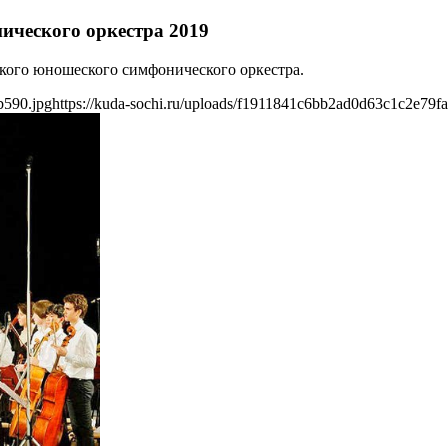
ического оркестра 2019
ского юношеского симфонического оркестра.
b590.jpg
https://kuda-sochi.ru/uploads/f1911841c6bb2ad0d63c1c2e79f