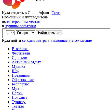
Куда сходить в Сочи. Афиша
Сочи
Помощник и путеводитель
по
интересным местам
и
лучшим событиям
Куда пойти
сегодня
завтра
в выходные
в этом месяце
Выставки
Фестивали
С детьми
Активный отдых
Музыка
Шоу
Праздники
Образование
Бесплатно
Музеи
Парки
Погулять
Туристу
Театры