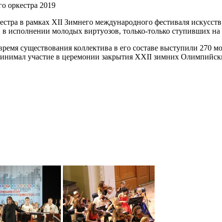
о оркестра 2019
естра в рамках XII Зимнего международного фестиваля искусст
в исполнении молодых виртуозов, только-только ступивших на 
емя существования коллектива в его составе выступили 270 мол
 принимал участие в церемонии закрытия XXII зимних Олимпийс