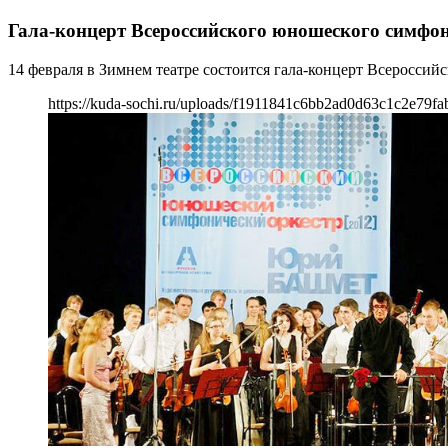
Гала-концерт Всероссийского юношеского симфон
14 февраля в Зимнем театре состоится гала-концерт Всероссий
https://kuda-sochi.ru/uploads/f1911841c6bb2ad0d63c1c2e79fa