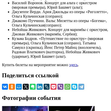
Василий Воронов. Концерт для альта с оркестром
(мировая премьера), Юрий Башмет (альт);
Джузеппе Верди. Ария Джильды из оперы «Риголетто»,
Ольга Кульчинская (сопрано);
Джакомо Пуччини. Вальс Мюзетты из оперы «Богема»,
Ольга Кульчинская(сопрано);
Небойша Живкович. Концерт для маримбы с оркестром,
Джован Живкович (маримба, Сербия);
Кузьма Бодров. «Путешествие по оркестру» (мировая
премьера), Ольга Кульчинская (сопрано), Татьяна
Самуил (скрипка), Йенс Петер Майнц (виолончель),
Радован Влаткович (валторна), Небойша Живкович
(ударные), Юрий Башмет (альт).
Купить билеты на мероприятие можно
здесь
.
Поделиться ссылкой
Фотографии события