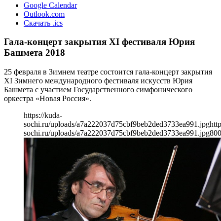
Google Calendar
Outlook.com
Скачать .ics
Гала-концерт закрытия ХI фестиваля Юрия
Башмета 2018
25 февраля в Зимнем театре состоится гала-концерт закрытия
XI Зимнего международного фестиваля искусств Юрия
Башмета с участием Государственного симфонического
оркестра «Новая Россия».
https://kuda-
sochi.ru/uploads/a7a222037d75cbf9beb2ded3733ea991.jpg
htt
sochi.ru/uploads/a7a222037d75cbf9beb2ded3733ea991.jpg
80