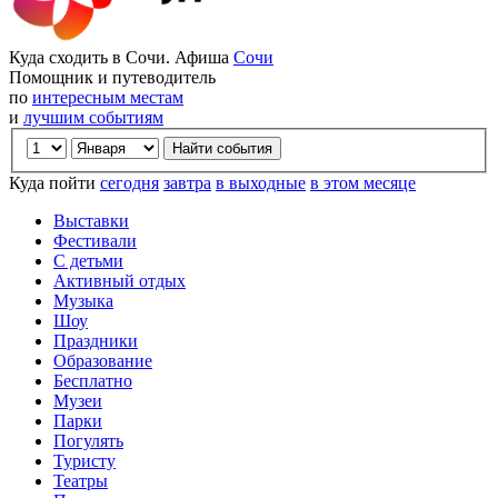
Куда сходить в Сочи. Афиша
Сочи
Помощник и путеводитель
по
интересным местам
и
лучшим событиям
Куда пойти
сегодня
завтра
в выходные
в этом месяце
Выставки
Фестивали
С детьми
Активный отдых
Музыка
Шоу
Праздники
Образование
Бесплатно
Музеи
Парки
Погулять
Туристу
Театры