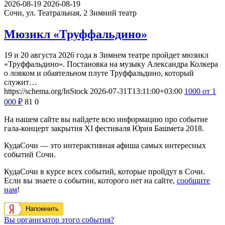
2026-08-19
2026-08-19
Сочи, ул. Театральная, 2
Зимний театр
Мюзикл «Труффальдино»
19 и 20 августа 2026 года в Зимнем театре пройдет мюзикл
«Труффальдино». Постановка на музыку Александра Колкера
о ловком и обаятельном плуте Труффальдино, который
служит…
https://schema.org/InStock
2026-07-31T13:11:00+03:00
1000
от 1
000
₽
81
0
На нашем сайте вы найдете всю информацию про событие
гала-концерт закрытия ХI фестиваля Юрия Башмета 2018.
КудаСочи — это интерактивная афиша самых интересных
событий Сочи.
КудаСочи в курсе всех событий, которые пройдут в Сочи.
Если вы знаете о событии, которого нет на сайте,
сообщите
нам
!
Напомнить
Вы организатор этого события?