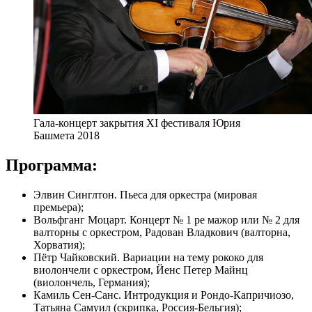
Гала-концерт закрытия ХI фестиваля Юрия
Башмета 2018
Программа:
Элвин Синглтон. Пьеса для оркестра (мировая
премьера);
Вольфганг Моцарт. Концерт № 1 ре мажор или № 2 для
валторны с оркестром, Радован Владкович (валторна,
Хорватия);
Пётр Чайковский. Вариации на тему рококо для
виолончели с оркестром, Йенс Петер Майнц
(виолончель, Германия);
Камиль Сен-Санс. Интродукция и Рондо-Капричиозо,
Татьяна Самуил (скрипка, Россия-Бельгия);