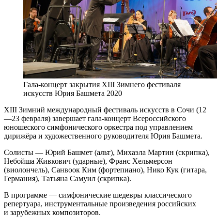
Гала-концерт закрытия XIII Зимнего фестиваля
искусств Юрия Башмета 2020
XIII Зимний международный фестиваль искусств в Сочи (12
—23 февраля) завершает гала-концерт Всероссийского
юношеского симфонического оркестра под управлением
дирижёра и художественного руководителя Юрия Башмета.
Солисты — Юрий Башмет (альт), Михаэла Мартин (скрипка),
Небойша Живкович (ударные), Франс Хельмерсон
(виолончель), Санвоок Ким (фортепиано), Нико Кук (гитара,
Германия), Татьяна Самуил (скрипка).
В программе — симфонические шедевры классического
репертуара, инструментальные произведения российских
и зарубежных композиторов.