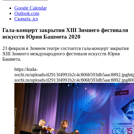
Google Calendar
Outlook.com
Скачать .ics
Гала-концерт закрытия XIII Зимнего фестиваля
искусств Юрия Башмета 2020
23 февраля в Зимнем театре состоится гала-концерт закрытия
XIII Зимнего международного фестиваля искусств Юрия
Башмета.
https://kuda-
sochi.ru/uploads/d2913f4991b2c4c806b593db5aac8892.jpg
htt
sochi.ru/uploads/d2913f4991b2c4c806b593db5aac8892.jpg
80