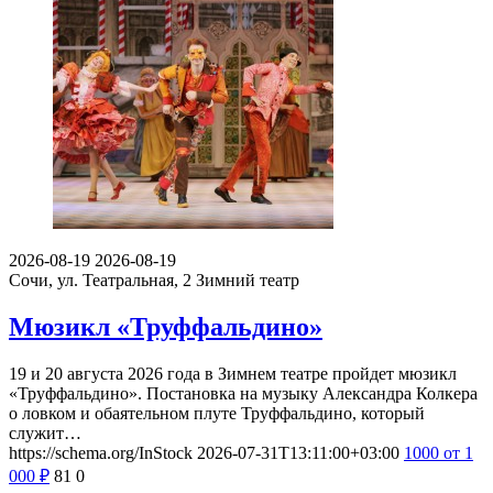
2026-08-19
2026-08-19
Сочи, ул. Театральная, 2
Зимний театр
Мюзикл «Труффальдино»
19 и 20 августа 2026 года в Зимнем театре пройдет мюзикл
«Труффальдино». Постановка на музыку Александра Колкера
о ловком и обаятельном плуте Труффальдино, который
служит…
https://schema.org/InStock
2026-07-31T13:11:00+03:00
1000
от 1
000
₽
81
0