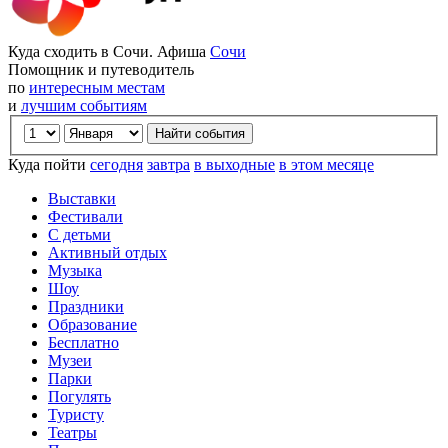
Куда сходить в Сочи. Афиша
Сочи
Помощник и путеводитель
по
интересным местам
и
лучшим событиям
Куда пойти
сегодня
завтра
в выходные
в этом месяце
Выставки
Фестивали
С детьми
Активный отдых
Музыка
Шоу
Праздники
Образование
Бесплатно
Музеи
Парки
Погулять
Туристу
Театры