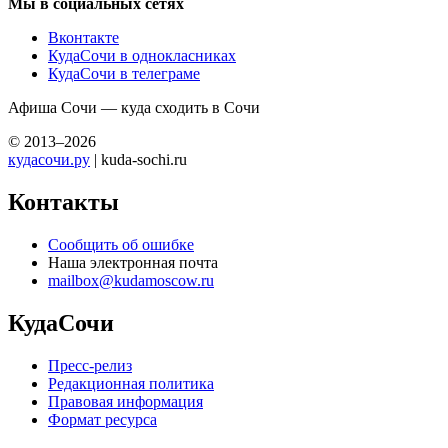
Мы в социальных сетях
Вконтакте
КудаСочи в однокласниках
КудаСочи в телеграме
Афиша Сочи — куда сходить в Сочи
© 2013–2026
кудасочи.ру
| kuda-sochi.ru
Контакты
Сообщить об ошибке
Наша электронная почта
mailbox@kudamoscow.ru
КудаСочи
Пресс-релиз
Редакционная политика
Правовая информация
Формат ресурса