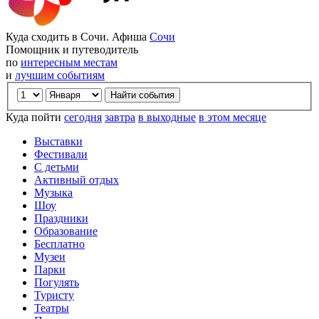
Куда сходить в Сочи. Афиша
Сочи
Помощник и путеводитель
по
интересным местам
и
лучшим событиям
Куда пойти
сегодня
завтра
в выходные
в этом месяце
Выставки
Фестивали
С детьми
Активный отдых
Музыка
Шоу
Праздники
Образование
Бесплатно
Музеи
Парки
Погулять
Туристу
Театры