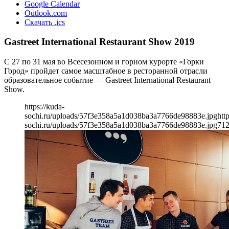
Google Calendar
Outlook.com
Скачать .ics
Gastreet International Restaurant Show 2019
C 27 по 31 мая во Всесезонном и горном курорте «Горки
Город» пройдет самое масштабное в ресторанной отрасли
образовательное событие — Gastreet International Restaurant
Show.
https://kuda-
sochi.ru/uploads/57f3e358a5a1d038ba3a7766de98883e.jpg
htt
sochi.ru/uploads/57f3e358a5a1d038ba3a7766de98883e.jpg
71