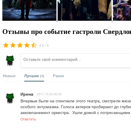
Отзывы про событие гастроли Свердлов
/
4.6
5
Новые
Лучшие
Ранее
(1)
Ирина
2017.10.24 06:03
Впервые были на спектакле этого театра, смотрели мюзи
особого энтузиазма. Голоса актеров пробирают до глубин
аккомпанемент оркестра.  Ушли домой с потрясающими
Ответить