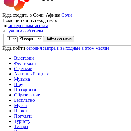
Куда сходить в Сочи. Афиша
Сочи
Помощник и путеводитель
по
интересным местам
и
лучшим событиям
Куда пойти
сегодня
завтра
в выходные
в этом месяце
Выставки
Фестивали
С детьми
Активный отдых
Музыка
Шоу
Праздники
Образование
Бесплатно
Музеи
Парки
Погулять
Туристу
Театры