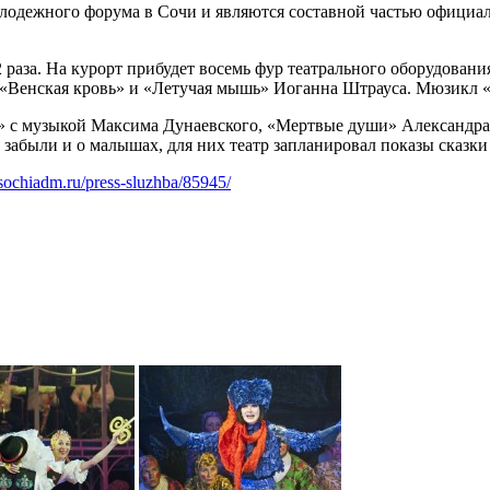
олодежного форума в Сочи и являются составной частью офици
 раза. На курорт прибудет восемь фур театрального оборудовани
 «Венская кровь» и «Летучая мышь» Иоганна Штрауса. Мюзикл 
а» с музыкой Максима Дунаевского, «Мертвые души» Александра
забыли и о малышах, для них театр запланировал показы сказки
sochiadm.ru/press-sluzhba/85945/