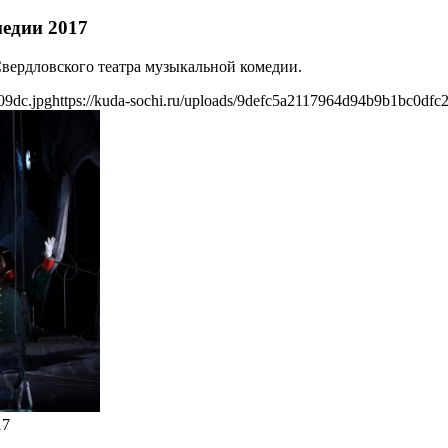
едии 2017
 Свердловского театра музыкальной комедии.
09dc.jpg
https://kuda-sochi.ru/uploads/9defc5a2117964d94b9b1bc0dfc
17