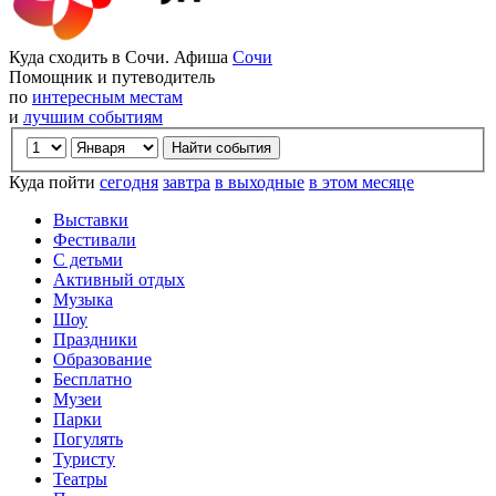
Куда сходить в Сочи. Афиша
Сочи
Помощник и путеводитель
по
интересным местам
и
лучшим событиям
Куда пойти
сегодня
завтра
в выходные
в этом месяце
Выставки
Фестивали
С детьми
Активный отдых
Музыка
Шоу
Праздники
Образование
Бесплатно
Музеи
Парки
Погулять
Туристу
Театры