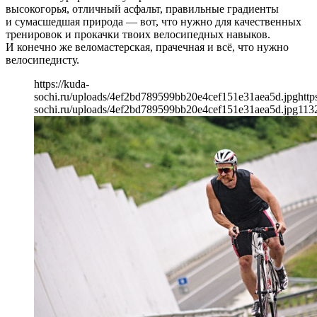
высокогорья, отличный асфальт, правильные градиенты
и сумасшедшая природа — вот, что нужно для качественных
тренировок и прокачки твоих велосипедных навыков.
И конечно же веломастерская, прачечная и всё, что нужно
велосипедисту.
https://kuda-
sochi.ru/uploads/4ef2bd789599bb20e4cef151e31aea5d.jpg
http
sochi.ru/uploads/4ef2bd789599bb20e4cef151e31aea5d.jpg
113