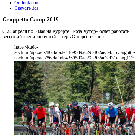
Outlook.com
Скачать .ics
Gruppetto Camp 2019
С 22 апреля по 5 мая на Курорте «Роза Хутор» будет работать
весенний тренировочный лагерь Gruppetto Camp.
https://kuda-
sochi.ru/uploads/86cfafade43695d9ac29b302ae3ef31c.png
http
sochi.ru/uploads/86cfafade43695d9ac29b302ae3ef31c.png
113