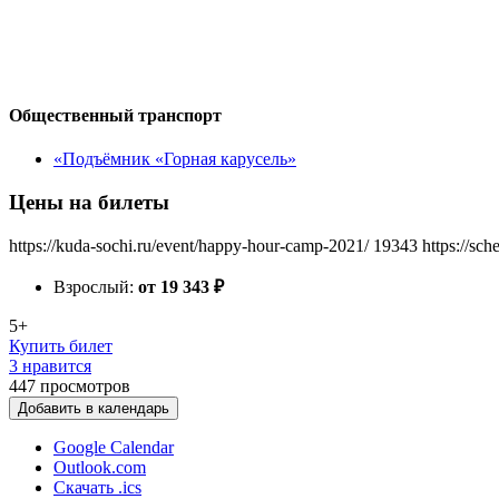
Общественный транспорт
«Подъёмник «Горная карусель»
Цены на билеты
https://kuda-sochi.ru/event/happy-hour-camp-2021/
19343
https://sc
Взрослый:
от 19 343
₽
5+
Купить билет
3 нравится
447
просмотров
Добавить в календарь
Google Calendar
Outlook.com
Скачать .ics