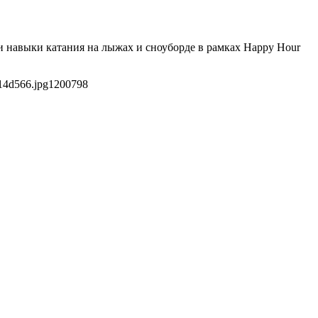
ои навыки катания на лыжах и сноуборде в рамках Happy Hour
14d566.jpg
1200
798