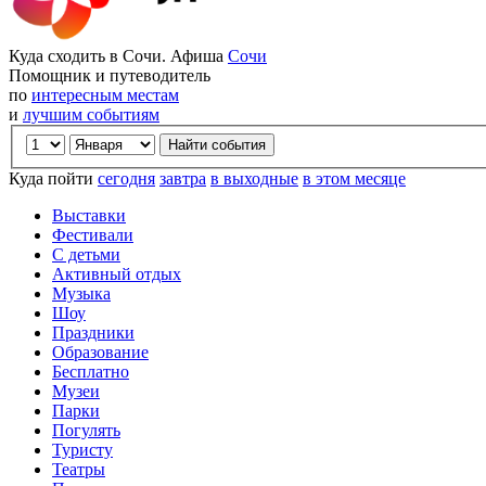
Куда сходить в Сочи. Афиша
Сочи
Помощник и путеводитель
по
интересным местам
и
лучшим событиям
Куда пойти
сегодня
завтра
в выходные
в этом месяце
Выставки
Фестивали
С детьми
Активный отдых
Музыка
Шоу
Праздники
Образование
Бесплатно
Музеи
Парки
Погулять
Туристу
Театры