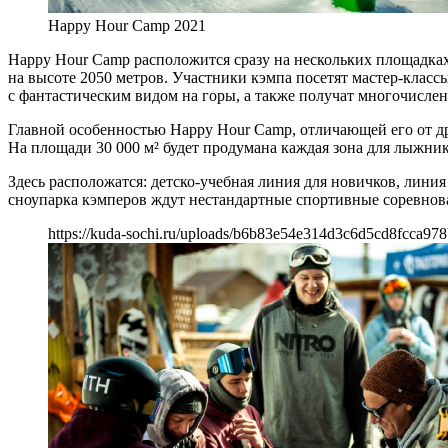
Happy Hour Camp 2021
Happy Hour Camp расположится сразу на нескольких площадка
на высоте 2050 метров. Участники кэмпа посетят мастер-класс
с фантастическим видом на горы, а также получат многочислен
Главной особенностью Happy Hour Camp, отличающей его от др
На площади 30 000 м² будет продумана каждая зона для лыжник
Здесь расположатся: детско-учебная линия для новичков, лини
сноупарка кэмперов ждут нестандартные спортивные соревнов
https://kuda-sochi.ru/uploads/b6b83e54e314d3c6d5cd8fcca97