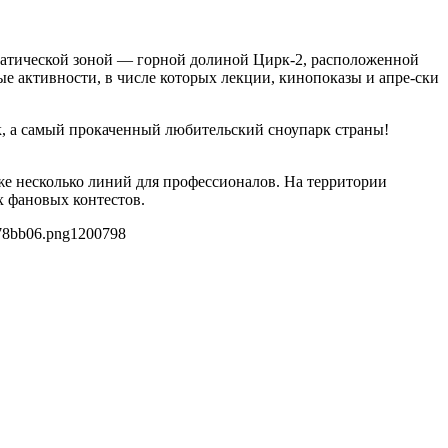
иматической зоной — горной долиной Цирк-2, расположенной
е активности, в числе которых лекции, кинопоказы и апре-ски
к, а самый прокаченный любительский сноупарк страны!
же несколько линий для профессионалов. На территории
х фановых контестов.
978bb06.png
1200
798