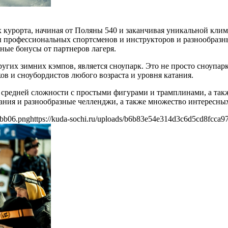
х курорта, начиная от Поляны 540 и заканчивая уникальной кл
ы профессиональных спортсменов и инструкторов и разнообразны
ные бонусы от партнеров лагеря.
угих зимних кэмпов, является сноупарк. Это не просто сноупар
ов и сноубордистов любого возраста и уровня катания.
я средней сложности с простыми фигурами и трамплинами, а так
ания и разнообразные челленджи, а также множество интересны
8bb06.png
https://kuda-sochi.ru/uploads/b6b83e54e314d3c6d5cd8fcca