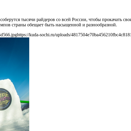
 соберутся тысячи райдеров со всей России, чтобы прокачать св
мпов страны обещает быть насыщенной и разнообразной.
4d566.jpg
https://kuda-sochi.ru/uploads/4817504e70ba456210fbc4c818