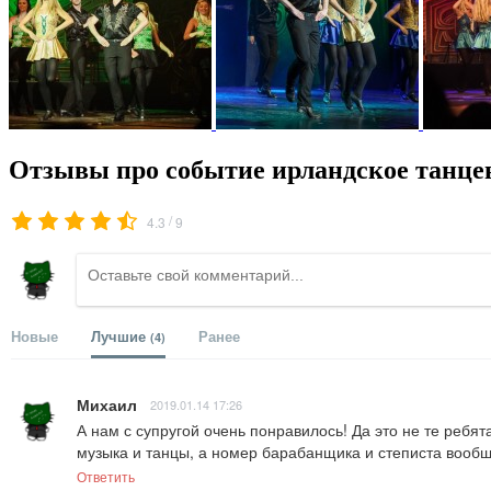
Отзывы про событие ирландское танце
/
4.3
9
Новые
Лучшие
Ранее
(4)
Михаил
2019.01.14 17:26
А нам с супругой очень понравилось! Да это не те ребя
музыка и танцы, а номер барабанщика и степиста вообщ
Ответить