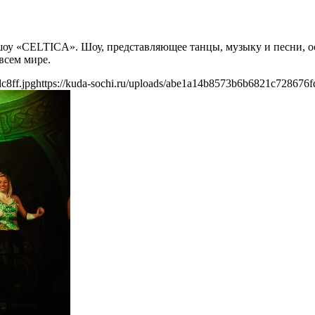
е шоу «CELTICA». Шоу, представляющее танцы, музыку и песни,
всем мире.
c8ff.jpg
https://kuda-sochi.ru/uploads/abe1a14b8573b6b6821c728676fd