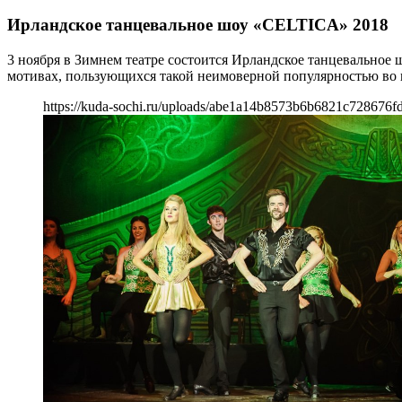
Ирландское танцевальное шоу «CELTICA» 2018
3 ноября в Зимнем театре состоится Ирландское танцевально
мотивах, пользующихся такой неимоверной популярностью во 
https://kuda-sochi.ru/uploads/abe1a14b8573b6b6821c728676fd