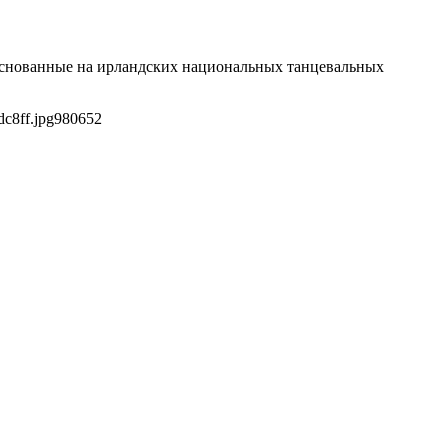
 основанные на ирландских национальных танцевальных
c8ff.jpg
980
652