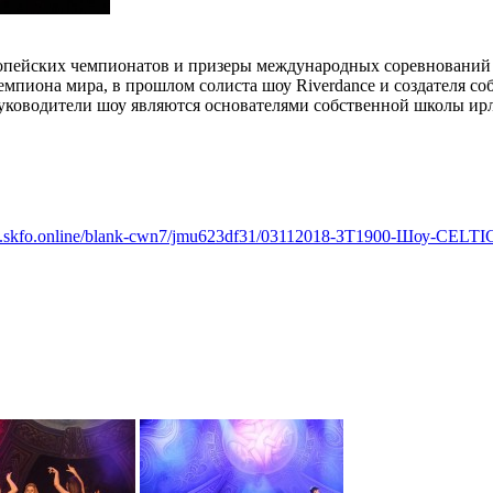
вропейских чемпионатов и призеры международных соревнований
мпиона мира, в прошлом солиста шоу Riverdance и создателя соб
руководители шоу являются основателями собственной школы ир
w.skfo.online/blank-cwn7/jmu623df31/03112018-ЗТ1900-Шоу-CELT