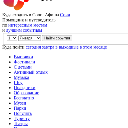
Куда сходить в Сочи. Афиша
Сочи
Помощник и путеводитель
по
интересным местам
и
лучшим событиям
Куда пойти
сегодня
завтра
в выходные
в этом месяце
Выставки
Фестивали
С детьми
Активный отдых
Музыка
Шоу
Праздники
Образование
Бесплатно
Музеи
Парки
Погулять
Туристу
Театры