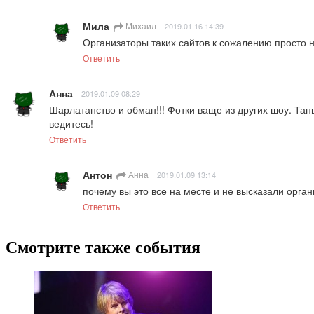
Мила
Михаил
2019.01.16 14:39
Организаторы таких сайтов к сожалению просто 
Ответить
Анна
2019.01.09 08:29
Шарлатанство и обман!!! Фотки ваще из других шоу. Та
ведитесь!
Ответить
Антон
Анна
2019.01.09 13:14
почему вы это все на месте и не высказали орга
Ответить
Смотрите также события