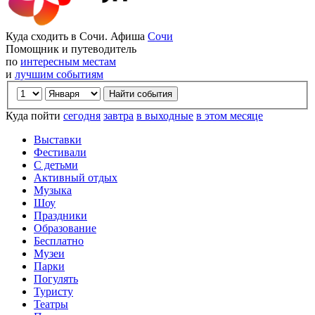
Куда сходить в Сочи. Афиша
Сочи
Помощник и путеводитель
по
интересным местам
и
лучшим событиям
Куда пойти
сегодня
завтра
в выходные
в этом месяце
Выставки
Фестивали
С детьми
Активный отдых
Музыка
Шоу
Праздники
Образование
Бесплатно
Музеи
Парки
Погулять
Туристу
Театры