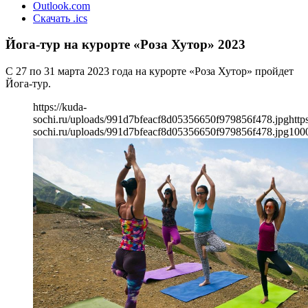
Outlook.com
Скачать .ics
Йога-тур на курорте «Роза Хутор» 2023
С 27 по 31 марта 2023 года на курорте «Роза Хутор» пройдет
Йога-тур.
https://kuda-
sochi.ru/uploads/991d7bfeacf8d05356650f979856f478.jpg
http
sochi.ru/uploads/991d7bfeacf8d05356650f979856f478.jpg
100