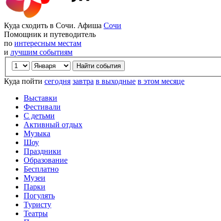
Куда сходить в Сочи. Афиша
Сочи
Помощник и путеводитель
по
интересным местам
и
лучшим событиям
Куда пойти
сегодня
завтра
в выходные
в этом месяце
Выставки
Фестивали
С детьми
Активный отдых
Музыка
Шоу
Праздники
Образование
Бесплатно
Музеи
Парки
Погулять
Туристу
Театры