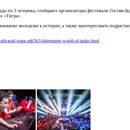
ды по 3 человека, сообщают организаторы фестиваля. Гостям бу
го «Тигра».
 внимание молодежи к истории, а также заинтересовать подраст
.
пийский-парк.рф/563-kiberturnir-world-of-tanks.html