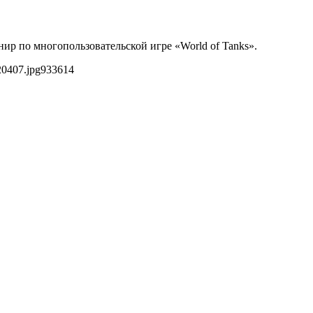
ир по многопользовательской игре «World of Tanks».
20407.jpg
933
614