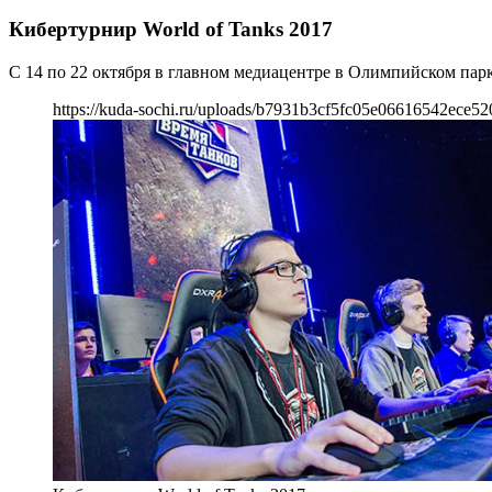
Кибертурнир World of Tanks 2017
С 14 по 22 октября в главном медиацентре в Олимпийском парк
https://kuda-sochi.ru/uploads/b7931b3cf5fc05e06616542ece52