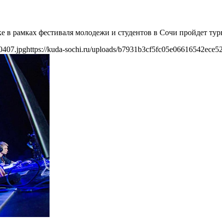
е в рамках фестиваля молодежи и студентов в Сочи пройдет турн
0407.jpg
https://kuda-sochi.ru/uploads/b7931b3cf5fc05e06616542ece5