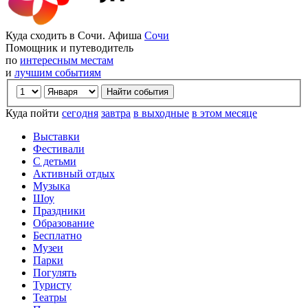
Куда сходить в Сочи. Афиша
Сочи
Помощник и путеводитель
по
интересным местам
и
лучшим событиям
Куда пойти
сегодня
завтра
в выходные
в этом месяце
Выставки
Фестивали
С детьми
Активный отдых
Музыка
Шоу
Праздники
Образование
Бесплатно
Музеи
Парки
Погулять
Туристу
Театры