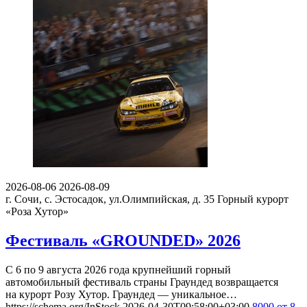
2026-08-06
2026-08-09
г. Сочи, с. Эстосадок, ул.Олимпийская, д. 35
Горный курорт
«Роза Хутор»
Фестиваль «GROUNDED» 2026
С 6 по 9 августа 2026 года крупнейший горный
автомобильный фестиваль страны Граундед возвращается
на курорт Розу Хутор. Граундед — уникальное…
https://schema.org/InStock
2026-04-30T09:58:00+03:00
8000
от 8