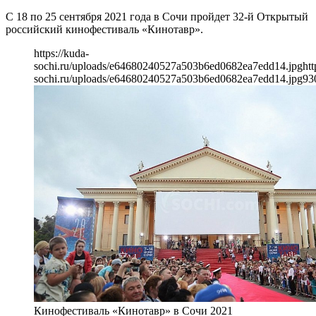
С 18 по 25 сентября 2021 года в Сочи пройдет 32-й Открытый
российский кинофестиваль «Кинотавр».
https://kuda-
sochi.ru/uploads/e64680240527a503b6ed0682ea7edd14.jpg
htt
sochi.ru/uploads/e64680240527a503b6ed0682ea7edd14.jpg
93
Кинофестиваль «Кинотавр» в Сочи 2021