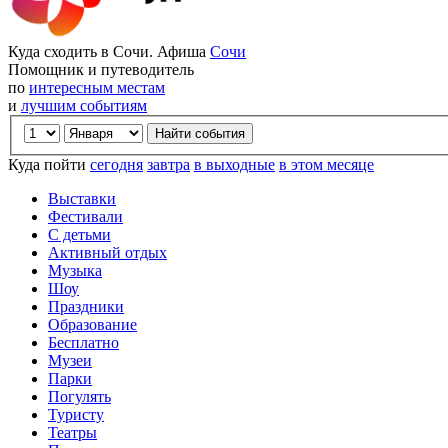
Куда сходить в Сочи. Афиша
Сочи
Помощник и путеводитель
по
интересным местам
и
лучшим событиям
Куда пойти
сегодня
завтра
в выходные
в этом месяце
Выставки
Фестивали
С детьми
Активный отдых
Музыка
Шоу
Праздники
Образование
Бесплатно
Музеи
Парки
Погулять
Туристу
Театры