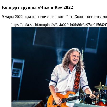
Концерт группы «Чиж и Ко» 2022
9 марта 2022 года на сцене сочинского Роза Холла состоится 
https://kuda-sochi.ru/uploads/8c4a029cb0fb86e3a97ae015642f