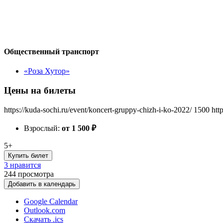
Общественный транспорт
«Роза Хутор»
Цены на билеты
https://kuda-sochi.ru/event/koncert-gruppy-chizh-i-ko-2022/
1500
htt
Взрослый:
от 1 500
₽
5+
Купить билет
3 нравится
244
просмотра
Добавить в календарь
Google Calendar
Outlook.com
Скачать .ics