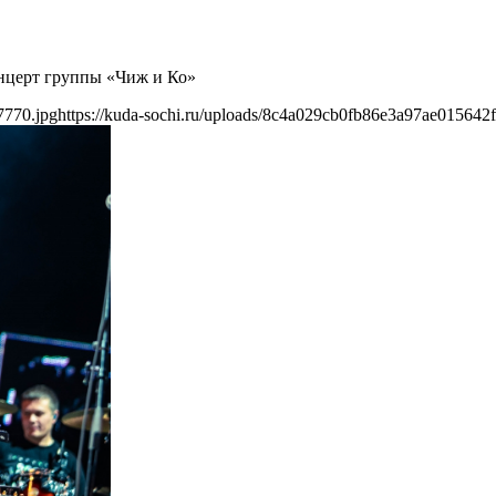
концерт группы «Чиж и Ко»
7770.jpg
https://kuda-sochi.ru/uploads/8c4a029cb0fb86e3a97ae015642