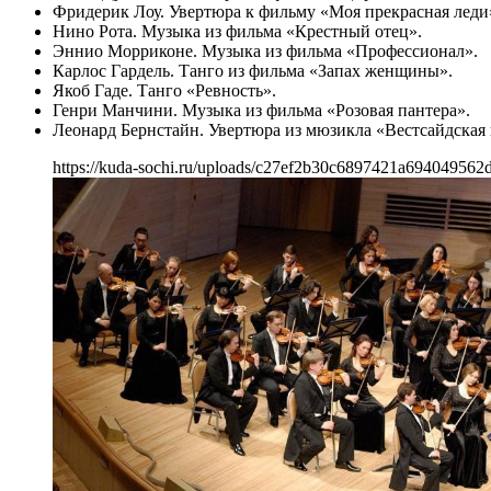
Фридерик Лоу. Увертюра к фильму «Моя прекрасная леди
Нино Рота. Музыка из фильма «Крестный отец».
Эннио Морриконе. Музыка из фильма «Профессионал».
Карлос Гардель. Танго из фильма «Запах женщины».
Якоб Гаде. Танго «Ревность».
Генри Манчини. Музыка из фильма «Розовая пантера».
Леонард Бернстайн. Увертюра из мюзикла «Вестсайдская 
https://kuda-sochi.ru/uploads/c27ef2b30c6897421a694049562