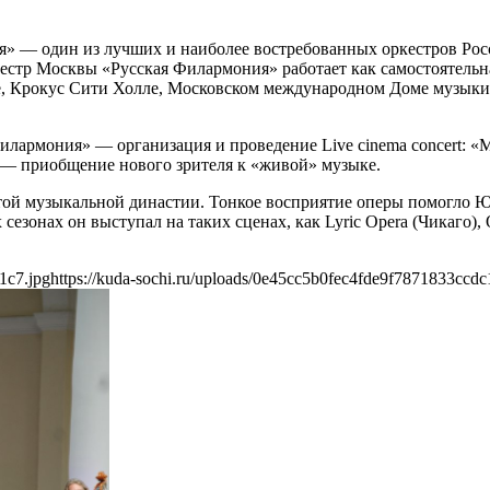
» — один из лучших и наиболее востребованных оркестров Ро
естр Москвы «Русская Филармония» работает как самостоятельн
е, Крокус Сити Холле, Московском международном Доме музыки,
илармония» — организация и проведение Live cinema concert: «
 — приобщение нового зрителя к «живой» музыке.
й музыкальной династии. Тонкое восприятие оперы помогло Ю
онах он выступал на таких сценах, как Lyric Opera (Чикаго), Ope
1c7.jpg
https://kuda-sochi.ru/uploads/0e45cc5b0fec4fde9f7871833ccdc