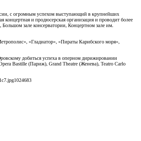
ссии, с огромным успехом выступающий в крупнейших
ая концертная и продюсерская организация и проводит более
 Большом зале консерватории, Концертном зале им.
Метрополис», «Гладиатор», «Пираты Карибского моря»,
ровскому добиться успеха в оперном дирижировании
ra Bastille (Париж), Grand Theatre (Женева), Teatro Carlo
1c7.jpg
1024
683