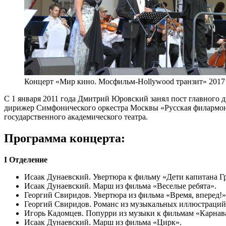
Концерт «Мир кино. Мосфильм-Hollywood транзит» 2017
С 1 января 2011 года Дмитрий Юровский занял пост главного
дирижер Симфонического оркестра Москвы «Русская филармон
государственного академического театра.
Программа концерта:
I Отделение
Исаак Дунаевский. Увертюра к фильму «Дети капитана Гр
Исаак Дунаевский. Марш из фильма «Веселые ребята».
Георгий Свиридов. Увертюра из фильма «Время, вперед!»
Георгий Свиридов. Романс из музыкальных иллюстраций
Игорь Кадомцев. Попурри из музыки к фильмам «Карнава
Исаак Дунаевский. Марш из фильма «Цирк».