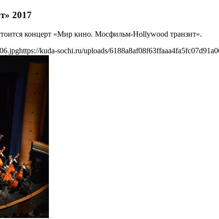
т» 2017
остоится концерт «Мир кино. Мосфильм-Hollywood транзит».
06.jpg
https://kuda-sochi.ru/uploads/6188a8af08f63ffaaa4fa5fc07d91a0