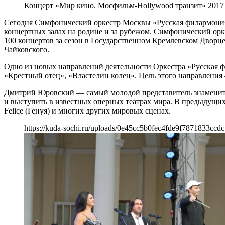
Концерт «Мир кино. Мосфильм-Hollywood транзит» 2017
Сегодня Симфонический оркестр Москвы «Русская филармония
концертных залах на родине и за рубежом. Симфонический орк
100 концертов за сезон в Государственном Кремлевском Дворц
Чайковского.
Одно из новых направлений деятельности Оркестра «Русская ф
«Крестный отец», «Властелин колец». Цель этого направления
Дмитрий Юровский — самый молодой представитель знаменито
и выступить в известных оперных театрах мира. В предыдущих сез
Felice (Генуя) и многих других мировых сценах.
https://kuda-sochi.ru/uploads/0e45cc5b0fec4fde9f7871833ccdc