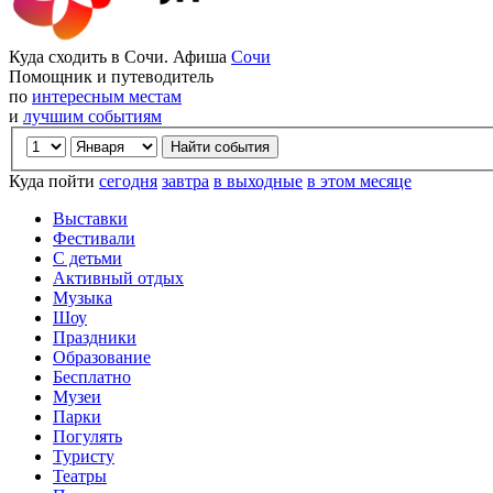
Куда сходить в Сочи. Афиша
Сочи
Помощник и путеводитель
по
интересным местам
и
лучшим событиям
Куда пойти
сегодня
завтра
в выходные
в этом месяце
Выставки
Фестивали
С детьми
Активный отдых
Музыка
Шоу
Праздники
Образование
Бесплатно
Музеи
Парки
Погулять
Туристу
Театры