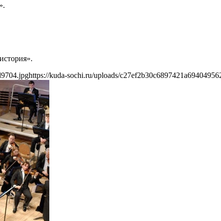
».
история».
d9704.jpg
https://kuda-sochi.ru/uploads/c27ef2b30c6897421a69404956