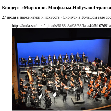
Концерт «Мир кино. Мосфильм-Hollywood транзи
27 июля в парке науки и искусств «Сириус» в Большом зале с
https://kuda-sochi.ru/uploads/6188a8af08f63ffaaa4fa5fc07d91a