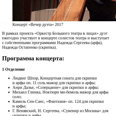
Концерт «Вечер дуэта» 2017
В рамках проекта «Оркестр Большого театра в лицах» дуэт
ежегодно участвует в концерте солистов театра и выступает
с собственными программами Надежда Сергеева (арфа),
Надежда Остапенко (скрипка).
Программа концерта:
1 Отделение
Людвиг Шпор, Концертная соната для скрипки
и арфы оп. 11 соль мажор для скрипки и арфы;
Анри Далье, «Созерцание» для скрипки и арфы;
Михаил Глинка, Ноктюрн ми-бемоль мажор для арфы
соло;
Камиль Сен-Санс, «Фантазия» оп. 124 для скрипки
и арфы;
Г. Венявский, Н. Сергеева, «Сувенир из Москвы» для
скрипки и арфы.