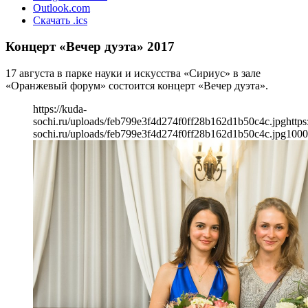
Outlook.com
Скачать .ics
Концерт «Вечер дуэта» 2017
17 августа в парке науки и искусства «Сириус» в зале
«Оранжевый форум» состоится концерт «Вечер дуэта».
https://kuda-
sochi.ru/uploads/feb799e3f4d274f0ff28b162d1b50c4c.jpg
https
sochi.ru/uploads/feb799e3f4d274f0ff28b162d1b50c4c.jpg
1000