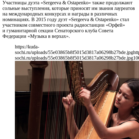
Участницы дуэта «Sergeeva & Ostapenko» также продолжают
сольные выступления, которые приносят им звания лауреатов
на международных конкурсах и награды в различных
номинациях. В 2015 году дуэт «Sergeeva & Ostapenko» стал
участником совместного проекта радиостанции «Орфей»
и гуманитарной секции Сенаторского клуба Совета
Федерации «Музыка в верхах».
https://kuda-
sochi.ru/uploads/55e03865b8f5015d3817a06298b27bde.jpg
htt
sochi.ru/uploads/55e03865b8f5015d3817a06298b27bde.jpg
10