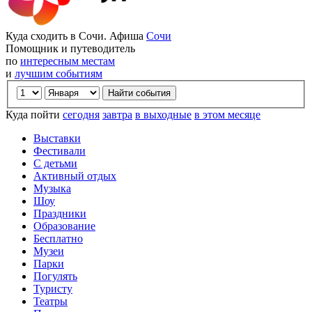
Куда сходить в Сочи. Афиша
Сочи
Помощник и путеводитель
по
интересным местам
и
лучшим событиям
Куда пойти
сегодня
завтра
в выходные
в этом месяце
Выставки
Фестивали
С детьми
Активный отдых
Музыка
Шоу
Праздники
Образование
Бесплатно
Музеи
Парки
Погулять
Туристу
Театры