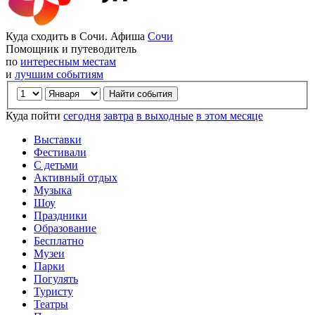
Куда сходить в Сочи. Афиша
Сочи
Помощник и путеводитель
по
интересным местам
и
лучшим событиям
Куда пойти
сегодня
завтра
в выходные
в этом месяце
Выставки
Фестивали
С детьми
Активный отдых
Музыка
Шоу
Праздники
Образование
Бесплатно
Музеи
Парки
Погулять
Туристу
Театры