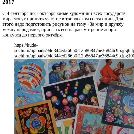
2017
С 4 сентября по 1 октября юные художники всех государств
мира могут принять участие в творческом состязании. Для
этого надо подготовить рисунок на тему «За мир и дружбу
между народами», прислать его на рассмотрение жюри
конкурса до первого октября.
https://kuda-
sochi.ru/uploads/94d344ed266b0f12b86847ae36844c9b.jpg
htt
sochi.ru/uploads/94d344ed266b0f12b86847ae36844c9b.jpg
10