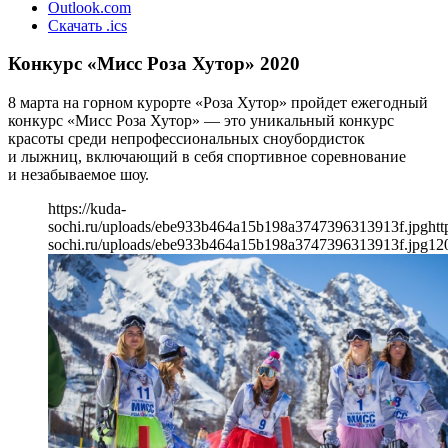
Outlook.com
Скачать .ics
Конкурс «Мисс Роза Хутор» 2020
8 марта на горном курорте «Роза Хутор» пройдет ежегодный
конкурс «Мисс Роза Хутор» — это уникальный конкурс
красоты среди непрофессиональных сноубордисток
и лыжниц, включающий в себя спортивное соревнование
и незабываемое шоу.
https://kuda-
sochi.ru/uploads/ebe933b464a15b198a3747396313913f.jpg
htt
sochi.ru/uploads/ebe933b464a15b198a3747396313913f.jpg
12