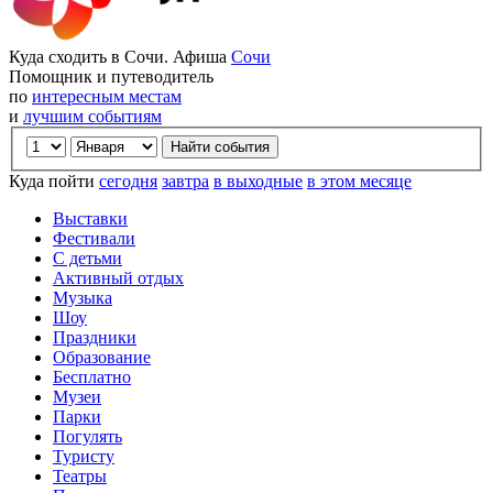
Куда сходить в Сочи. Афиша
Сочи
Помощник и путеводитель
по
интересным местам
и
лучшим событиям
Куда пойти
сегодня
завтра
в выходные
в этом месяце
Выставки
Фестивали
С детьми
Активный отдых
Музыка
Шоу
Праздники
Образование
Бесплатно
Музеи
Парки
Погулять
Туристу
Театры