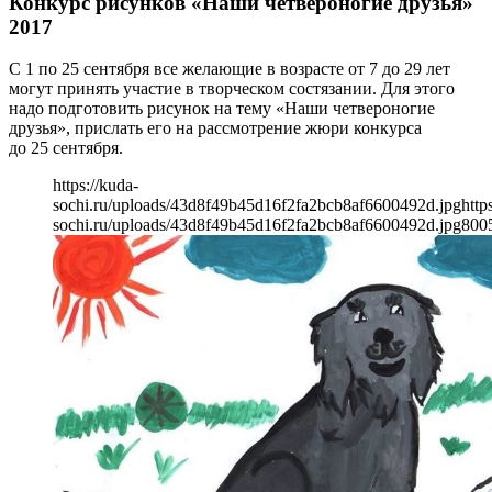
Конкурс рисунков «Наши четвероногие друзья»
2017
С 1 по 25 сентября все желающие в возрасте от 7 до 29 лет
могут принять участие в творческом состязании. Для этого
надо подготовить рисунок на тему «Наши четвероногие
друзья», прислать его на рассмотрение жюри конкурса
до 25 сентября.
https://kuda-
sochi.ru/uploads/43d8f49b45d16f2fa2bcb8af6600492d.jpg
http
sochi.ru/uploads/43d8f49b45d16f2fa2bcb8af6600492d.jpg
800