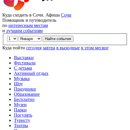
Куда сходить в Сочи. Афиша
Сочи
Помощник и путеводитель
по
интересным местам
и
лучшим событиям
Куда пойти
сегодня
завтра
в выходные
в этом месяце
Выставки
Фестивали
С детьми
Активный отдых
Музыка
Шоу
Праздники
Образование
Бесплатно
Музеи
Парки
Погулять
Туристу
Театры