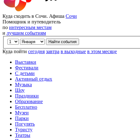
Куда сходить в Сочи. Афиша
Сочи
Помощник и путеводитель
по
интересным местам
и
лучшим событиям
Куда пойти
сегодня
завтра
в выходные
в этом месяце
Выставки
Фестивали
С детьми
Активный отдых
Музыка
Шоу
Праздники
Образование
Бесплатно
Музеи
Парки
Погулять
Туристу
Театры