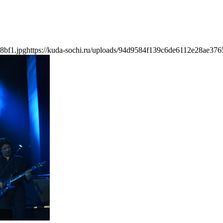
8bf1.jpg
https://kuda-sochi.ru/uploads/94d9584f139c6de6112e28ae376