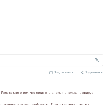
Подписаться
Поделиться
сскажите о том, что стоит знать тем, кто только планирует
ось интересным или необычным. Если вы ходили с детьми,