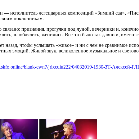
 — исполнитель легендарных композиций «Зимний сад», «Письма
 своим поклонникам.
ко связано: признания, прогулки под луной, вечеринки и, конеч
лись, влюблялись, женились. Все это было так давно и, вместе с
лет назад, чтобы услышать «живое» и ни с чем не сравнимое исп
ятных эмоций. Живой звук, великолепное музыкальное и светово
w.skfo.online/blank-cwn7/jrlxcuiu222/04032019-1930-ЗТ-Алексей-