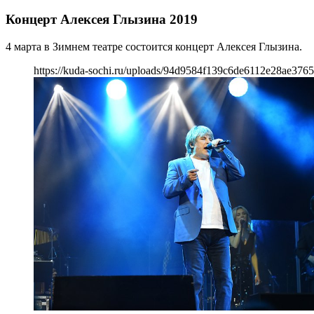
Концерт Алексея Глызина 2019
4 марта в Зимнем театре состоится концерт Алексея Глызина.
https://kuda-sochi.ru/uploads/94d9584f139c6de6112e28ae3765