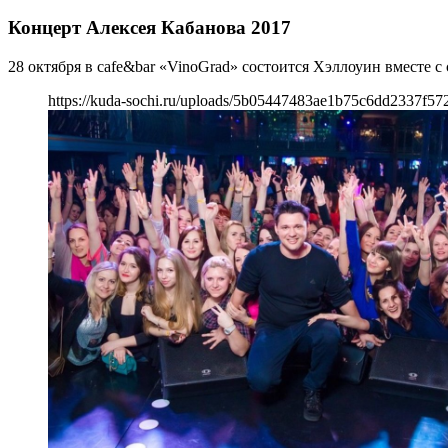
Концерт Алексея Кабанова 2017
28 октября в cafe&bar «VinoGrad» состоится Хэллоуин вместе
https://kuda-sochi.ru/uploads/5b05447483ae1b75c6dd2337f57