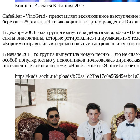
Концерт Алексея Кабанова 2017
Cafe&bar «VinoGrad» представляет эксклюзивное выступление 
береза», «25 этаж», «Я теряю корни», «С днем рождения Вика»,
В декабре 2003 года группа выпустила дебютный альбом «На ве
сняты видеоклипы, которые ротировались на музыкальных теле
«Корни» отправились в первый сольный гастрольный тур по г
В начале 2011-го группа выпустила новую песню «Это не спам»
особой популярностью у поклонников пользовалась лирическая
посвященные любовной теме: «Наше лето» и «Я погибаю без те
https://kuda-sochi.ru/uploads/b70aa1c23ba17c0a569d5eabc1a3