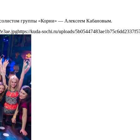
 с солистом группы «Корни» — Алексеем Кабановым.
2e3ae.jpg
https://kuda-sochi.ru/uploads/5b05447483ae1b75c6dd2337f5