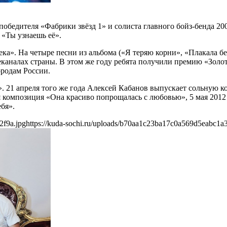
победителя «Фабрики звёзд 1» и солиста главного бойз-бенда 2
 «Ты узнаешь её».
ка». На четыре песни из альбома («Я теряю корни», «Плакала бе
каналах страны. В этом же году ребята получили премию «Золот
ородам России.
. 21 апреля того же года Алексей Кабанов выпускает сольную к
 композиция «Она красиво попрощалась с любовью», 5 мая 2012 
бя».
2f9a.jpg
https://kuda-sochi.ru/uploads/b70aa1c23ba17c0a569d5eabc1a3