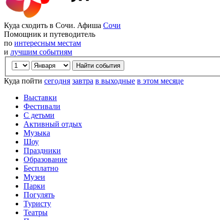
Куда сходить в Сочи. Афиша
Сочи
Помощник и путеводитель
по
интересным местам
и
лучшим событиям
Куда пойти
сегодня
завтра
в выходные
в этом месяце
Выставки
Фестивали
С детьми
Активный отдых
Музыка
Шоу
Праздники
Образование
Бесплатно
Музеи
Парки
Погулять
Туристу
Театры