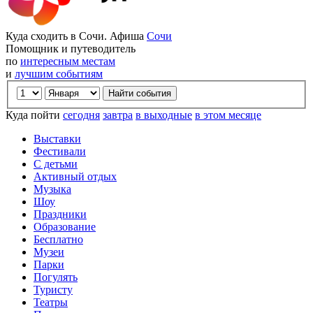
Куда сходить в Сочи. Афиша
Сочи
Помощник и путеводитель
по
интересным местам
и
лучшим событиям
Куда пойти
сегодня
завтра
в выходные
в этом месяце
Выставки
Фестивали
С детьми
Активный отдых
Музыка
Шоу
Праздники
Образование
Бесплатно
Музеи
Парки
Погулять
Туристу
Театры