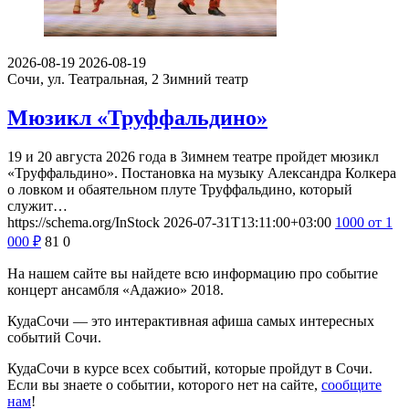
2026-08-19
2026-08-19
Сочи, ул. Театральная, 2
Зимний театр
Мюзикл «Труффальдино»
19 и 20 августа 2026 года в Зимнем театре пройдет мюзикл
«Труффальдино». Постановка на музыку Александра Колкера
о ловком и обаятельном плуте Труффальдино, который
служит…
https://schema.org/InStock
2026-07-31T13:11:00+03:00
1000
от 1
000
₽
81
0
На нашем сайте вы найдете всю информацию про событие
концерт ансамбля «Адажио» 2018.
КудаСочи — это интерактивная афиша самых интересных
событий Сочи.
КудаСочи в курсе всех событий, которые пройдут в Сочи.
Если вы знаете о событии, которого нет на сайте,
сообщите
нам
!