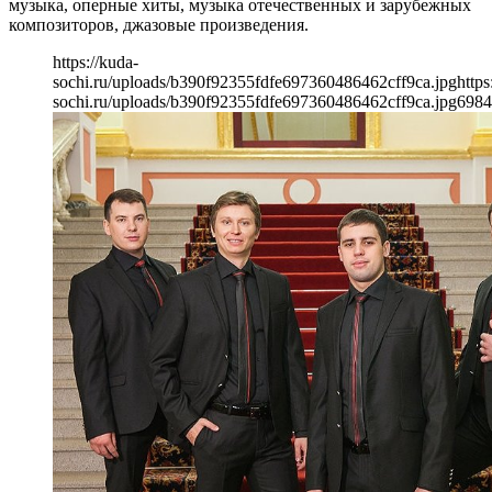
музыка, оперные хиты, музыка отечественных и зарубежных
композиторов, джазовые произведения.
https://kuda-
sochi.ru/uploads/b390f92355fdfe697360486462cff9ca.jpg
https
sochi.ru/uploads/b390f92355fdfe697360486462cff9ca.jpg
698
4