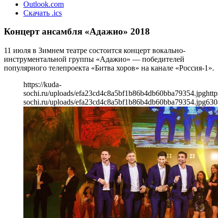
Outlook.com
Скачать .ics
Концерт ансамбля «Адажио» 2018
11 июля в Зимнем театре состоится концерт вокально-
инструментальной группы «Адажио» — победителей
популярного телепроекта «Битва хоров» на канале «Россия-1».
https://kuda-
sochi.ru/uploads/efa23cd4c8a5bf1b86b4db60bba79354.jpg
http
sochi.ru/uploads/efa23cd4c8a5bf1b86b4db60bba79354.jpg
630