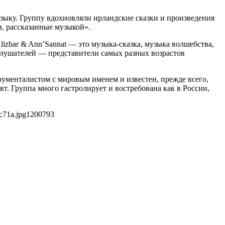
узыку. Группу вдохновляли ирландские сказки и произведения
и, рассказанные музыкой».
izbar & Ann’Sannat — это музыка-сказка, музыка волшебства,
е слушателей — представители самых разных возрастов
трументалистом с мировым именем и известен, прежде всего,
т. Группа много гастролирует и востребована как в России,
c71a.jpg
1200
793