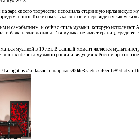
казку» 2018
 и на заре своего творчества исполняла старинную ирландскую м
 придуманного Толкином языка эльфов и переводится как «сказк
ким и самобытным, и сейчас стиль музыки, которую исполняют Al
кие, и балканские мотивы. Эта музыка не имеет границ, среди е
иматься музыкой в 19 лет. В данный момент является мультиинс
алист в области музыкотерапии и ведущий в России арфотерапев
c71a.jpg
https://kuda-sochi.ru/uploads/004e82aeb55bf0ee1e89d5d31e1f