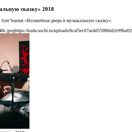
альную сказку» 2018
& Ann’Sannat «Волшебная дверь в музыкальную сказку».
48c.jpeg
https://kuda-sochi.ru/uploads/8caf5ec07aedd55f8bbd2e99baff