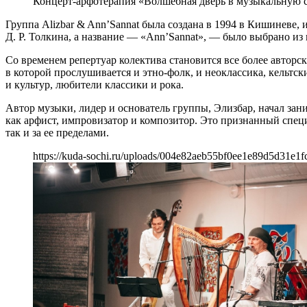
Концерт-арфотерапия «Волшебная дверь в музыкальную с
Группа Alizbar & Ann’Sannat была создана в 1994 в Кишиневе,
Д. Р. Толкина, а название — «Ann’Sannat», — было выбрано из
Со временем репертуар колектива становится все более авторс
в которой прослушивается и этно-фолк, и неоклассика, кельтс
и культур, любители классики и рока.
Автор музыки, лидер и основатель группы, Элизбар, начал зан
как арфист, импровизатор и композитор. Это признанный специ
так и за ее пределами.
https://kuda-sochi.ru/uploads/004e82aeb55bf0ee1e89d5d31e1f