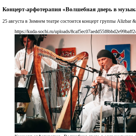
Концерт-арфотерапия «Волшебная дверь в музык
25 августа в Зимнем театре состоится концерт группы Alizbar 
https://kuda-sochi.ru/uploads/8caf5ec07aedd55f8bbd2e99baff2