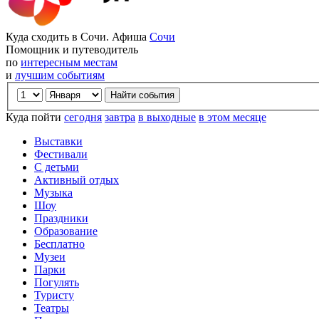
Куда сходить в Сочи. Афиша
Сочи
Помощник и путеводитель
по
интересным местам
и
лучшим событиям
Куда пойти
сегодня
завтра
в выходные
в этом месяце
Выставки
Фестивали
С детьми
Активный отдых
Музыка
Шоу
Праздники
Образование
Бесплатно
Музеи
Парки
Погулять
Туристу
Театры