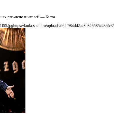
ных рэп-исполнителей — Баста.
1f55.jpg
https://kuda-sochi.ru/uploads/d62f984dd2ac3b326585c436fc3