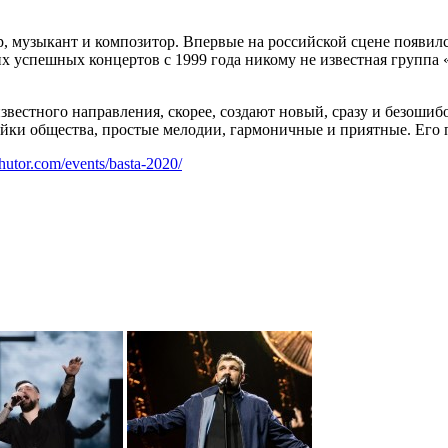
, музыкант и композитор. Впервые на российской сцене появилс
ких успешных концертов с 1999 года никому не известная групп
звестного направления, скорее, создают новый, сразу и безоши
ки общества, простые мелодии, гармоничные и приятные. Его п
khutor.com/events/basta-2020/