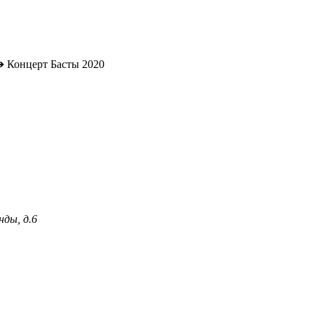
➔
Концерт Басты 2020
нды, д.6