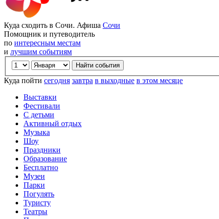
Куда сходить в Сочи. Афиша
Сочи
Помощник и путеводитель
по
интересным местам
и
лучшим событиям
Куда пойти
сегодня
завтра
в выходные
в этом месяце
Выставки
Фестивали
С детьми
Активный отдых
Музыка
Шоу
Праздники
Образование
Бесплатно
Музеи
Парки
Погулять
Туристу
Театры