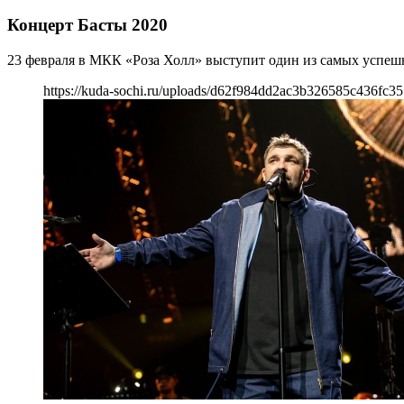
Концерт Басты 2020
23 февраля в МКК «Роза Холл» выступит один из самых успеш
https://kuda-sochi.ru/uploads/d62f984dd2ac3b326585c436fc35