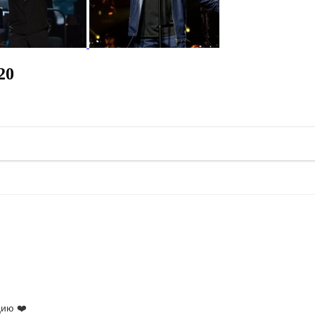
20
цию ❤️