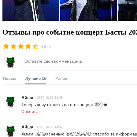
Отзывы про событие концерт Басты 20
/
4.8
4
Новые
Лучшие
Ранее
(2)
Айша
2020.10.09 14:48
Теперь хочу сходить на его концерт 🥺😓❤️
Ответить
Айша
2020.10.09 14:47
Хммм...🙃🙃ясненько 🙂🙂🙂🙃🙃🙃 спасибо за информа