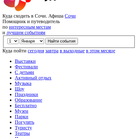
Куда сходить в Сочи. Афиша
Сочи
Помощник и путеводитель
по
интересным местам
и
лучшим событиям
Куда пойти
сегодня
завтра
в выходные
в этом месяце
Выставки
Фестивали
С детьми
Активный отдых
Музыка
Шоу
Праздники
Образование
Бесплатно
Музеи
Парки
Погулять
Туристу
Театры