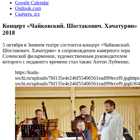
Google Calendar
Outlook.com
Скачать .ics
Концерт «Чайковский. Шостакович. Хачатурян»
2018
5 октября в Зимнем театре состоится концерт «Чайковский.
Шостакович. Хачатурян» в сопровождении камерного хора
Сочинской филармонии, художественным руководителем
которого с недавнего времени стал также Антон Лубченко.
https://kuda-
sochi.ru/uploads/7bf135e4e246f55406561eadf99ecef9.jpg
https
sochi.ru/uploads/7bf135e4e246f55406561eadf99ecef9.jpg
630
4