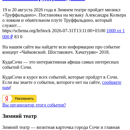
19 и 20 августа 2026 года в Зимнем театре пройдет мюзикл
«Труффальдино». Постановка на музыку Александра Колкера
о ловком и обаятельном плуте Труффальдино, который
служит…
https://schema.org/InStock
2026-07-31T13:11:00+03:00
1000
от 1
000
₽
83
0
На нашем сайте вы найдете всю информацию про событие
концерт «Чайковский. Шостакович. Хачатурян» 2018.
КудаСочи — это интерактивная афиша самых интересных
событий Сочи.
КудаСочи в курсе всех событий, которые пройдут в Сочи.
Если вы знаете о событии, которого нет на сайте,
сообщите
нам
!
Напомнить
Вы организатор этого события?
Зимний театр
Зимний театр — визитная карточка города Сочи и главная