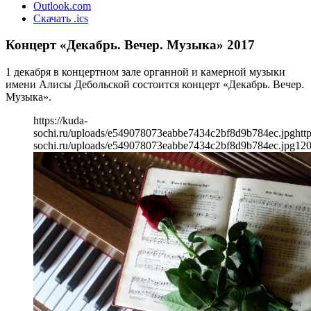
Outlook.com
Скачать .ics
Концерт «Декабрь. Вечер. Музыка» 2017
1 декабря в концертном зале органной и камерной музыки
имени Алисы Дебольской состоится концерт «Декабрь. Вечер.
Музыка».
https://kuda-
sochi.ru/uploads/e549078073eabbe7434c2bf8d9b784ec.jpg
htt
sochi.ru/uploads/e549078073eabbe7434c2bf8d9b784ec.jpg
12