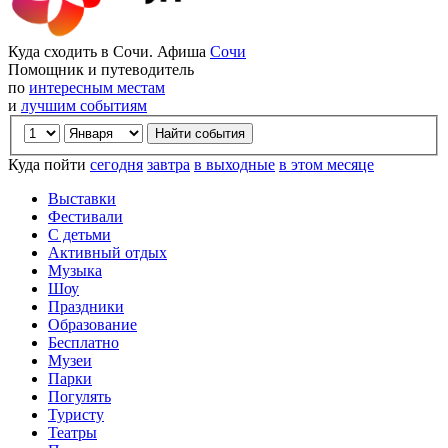
Куда сходить в Сочи. Афиша
Сочи
Помощник и путеводитель
по
интересным местам
и
лучшим событиям
Куда пойти
сегодня
завтра
в выходные
в этом месяце
Выставки
Фестивали
С детьми
Активный отдых
Музыка
Шоу
Праздники
Образование
Бесплатно
Музеи
Парки
Погулять
Туристу
Театры