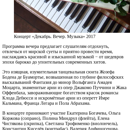
Концерт «Декабрь. Вечер. Музыка» 2017
Программа вечера предлагает слушателям отдохнуть,
отвлечься от мирской суеты и приятно провести время,
наслаждаясь красивой и изысканной музыкой − от шедевров
эпохи барокко до упоительных современных хитов.
Это изящная, изумительная танцевальная сюита Жозефа
Бодена де Буамортье, возвышенная по глубине философских
высказываний Фантазия до минор Вольфганга Амадея
Моцарта, знаменитые арии из опер Джакомо Пуччини и Жака
Оффенбаха, завораживающие богатством красок романсы
Клода Дебюсси и искромётные арии из оперетт Имре
Кальмана, Франца Легара и Пола Абрахама.
В концерте принимают участие Екатерина Богачева, Ольга
Коржова (сопрано), Полина Миндрул (флейта), Елена
Чистякова (скрипка), Светлана Трофименко (виолончель),
Константин Киселёв (контрабас), Валерия Анфиногенова,